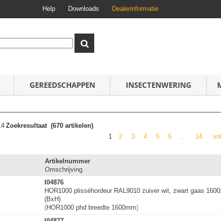
Help
Downloads
Dealerinformatie
GEREEDSCHAPPEN
INSECTENWERING
14
Zoekresultaat
(670 artikelen)
1
2
3
4
5
6
...
14
vo
Artikelnummer
Omschrijving
I04876
HOR1000 plisséhordeur RAL9010 zuiver wit, zwart gaas 160
(BxH)
(
HOR1000 phd breedte 1600mm
)
I04877