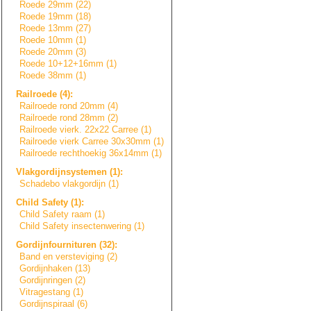
Roede 29mm (22)
Roede 19mm (18)
Roede 13mm (27)
Roede 10mm (1)
Roede 20mm (3)
Roede 10+12+16mm (1)
Roede 38mm (1)
Railroede (4):
Railroede rond 20mm (4)
Railroede rond 28mm (2)
Railroede vierk. 22x22 Carree (1)
Railroede vierk Carree 30x30mm (1)
Railroede rechthoekig 36x14mm (1)
Vlakgordijnsyste
m
e
n
(1):
Schadebo vlakgordijn (1)
Child Safety (1):
Child Safety raam (1)
Child Safety insectenwering (1)
Gordijnfournitur
e
n
(32):
Band en versteviging (2)
Gordijnhaken (13)
Gordijnringen (2)
Vitragestang (1)
Gordijnspiraal (6)