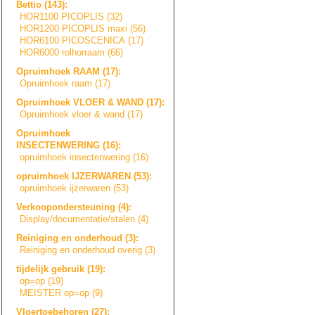
Bettio (143):
HOR1100 PICOPLIS (32)
HOR1200 PICOPLIS maxi (56)
HOR6100 PICOSCENICA (17)
HOR6000 rolhorraam (66)
Opruimhoek RAAM (17):
Opruimhoek raam (17)
Opruimhoek VLOER & WAND (17):
Opruimhoek vloer & wand (17)
Opruimhoek
INSECTENWERING (16):
opruimhoek insectenwering (16)
opruimhoek IJZERWAREN (53):
opruimhoek ijzerwaren (53)
Verkoopondersteu
n
i
n
g
(4):
Display/document
a
t
i
e
/
s
t
a
l
e
n
(4)
Reiniging en onderhoud (3):
Reiniging en onderhoud overig (3)
tijdelijk gebruik (19):
op=op (19)
MEISTER op=op (9)
Vloertoebehoren (27):