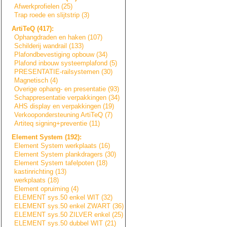
Afwerkprofielen (25)
Trap roede en slijtstrip (3)
ArtiTeQ (417):
Ophangdraden en haken (107)
Schilderij wandrail (133)
Plafondbevestigi
n
g
opbouw (34)
Plafond inbouw systeemplafond (5)
PRESENTATIE-rail
s
y
s
t
e
m
e
n
(30)
Magnetisch (4)
Overige ophang- en presentatie (93)
Schappresentatie
verpakkingen (34)
AHS display en verpakkingen (19)
Verkoopondersteu
n
i
n
g
ArtiTeQ (7)
Artiteq signing+prevent
i
e
(11)
Element System (192):
Element System werkplaats (16)
Element System plankdragers (30)
Element System tafelpoten (18)
kastinrichting (13)
werkplaats (18)
Element opruiming (4)
ELEMENT sys.50 enkel WIT (32)
ELEMENT sys.50 enkel ZWART (36)
ELEMENT sys.50 ZILVER enkel (25)
ELEMENT sys.50 dubbel WIT (21)