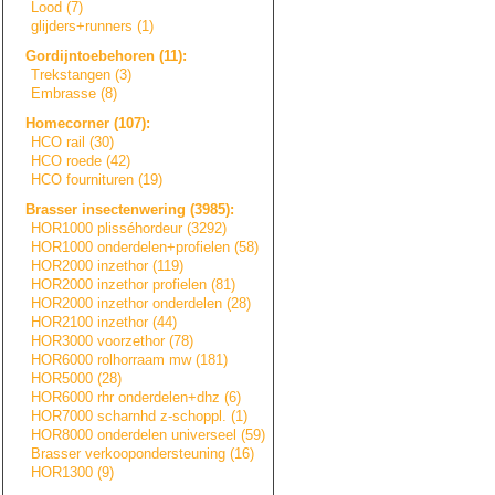
Lood (7)
glijders+runners
(1)
Gordijntoebehore
n
(11):
Trekstangen (3)
Embrasse (8)
Homecorner (107):
HCO rail (30)
HCO roede (42)
HCO fournituren (19)
Brasser insectenwering (3985):
HOR1000 plisséhordeur (3292)
HOR1000 onderdelen+prof
i
e
l
e
n
(58)
HOR2000 inzethor (119)
HOR2000 inzethor profielen (81)
HOR2000 inzethor onderdelen (28)
HOR2100 inzethor (44)
HOR3000 voorzethor (78)
HOR6000 rolhorraam mw (181)
HOR5000 (28)
HOR6000 rhr onderdelen+dhz (6)
HOR7000 scharnhd z-schoppl. (1)
HOR8000 onderdelen universeel (59)
Brasser verkooponderste
u
n
i
n
g
(16)
HOR1300 (9)