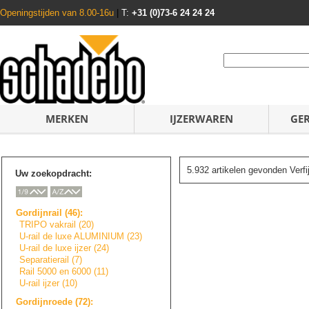
Openingstijden van 8.00-16u
|
T:
+31 (0)73-6 24 24 24
MERKEN
IJZERWAREN
GE
5.932 artikelen gevonden Verf
Uw zoekopdracht:
Gordijnrail (46):
TRIPO vakrail (20)
U-rail de luxe ALUMINIUM (23)
U-rail de luxe ijzer (24)
Separatierail (7)
Rail 5000 en 6000 (11)
U-rail ijzer (10)
Gordijnroede (72):