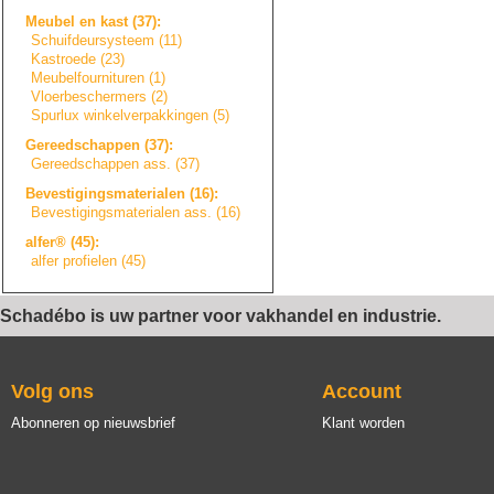
Meubel en kast (37):
Schuifdeursystee
m
(11)
Kastroede (23)
Meubelfourniture
n
(1)
Vloerbeschermers
(2)
Spurlux winkelverpakkin
g
e
n
(5)
Gereedschappen (37):
Gereedschappen ass. (37)
Bevestigingsmate
r
i
a
l
e
n
(16):
Bevestigingsmate
r
i
a
l
e
n
ass. (16)
alfer® (45):
alfer profielen (45)
Schadébo is uw partner voor vakhandel en industrie.
Volg ons
Account
Abonneren op nieuwsbrief
Klant worden