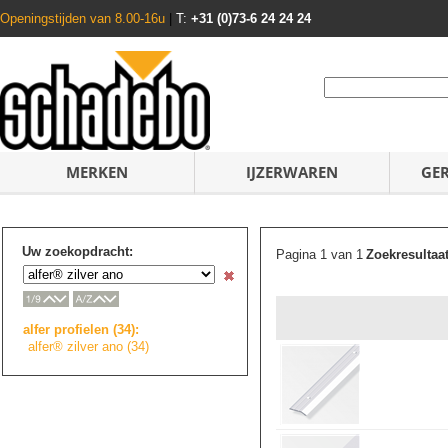
Openingstijden van 8.00-16u
|
T:
+31 (0)73-6 24 24 24
MERKEN
IJZERWAREN
GE
Uw zoekopdracht:
Pagina 1 van 1
Zoekresultaa
alfer profielen (34):
alfer® zilver ano (34)