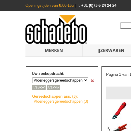
Openingstijden van 8.00-16u
|
T:
+31 (0)73-6 24 24 24
MERKEN
IJZERWAREN
Uw zoekopdracht:
Pagina 1 van 
Gereedschappen ass. (3):
Vloerleggersgere
e
d
s
c
h
a
p
p
e
n
(3)