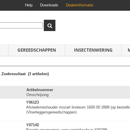
Help
Downloads
Dealerinformatie
GEREEDSCHAPPEN
INSECTENWERING
1
Zoekresultaat
(3 artikelen)
Artikelnummer
Omschrijving
Y06123
Afsteekmeshouder
mozart linoleum 1600.00 2888 (op bestelli
(
Vloerleggersgere
e
d
s
c
h
a
p
p
e
n
)
Y07142
Pajarito reservemes voor verstekschaar Y00788