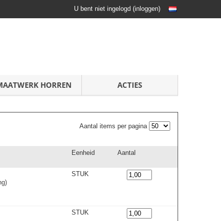
U bent niet ingelogd
(
inloggen
)
MAATWERK HORREN
ACTIES
Aantal items per pagina
Eenheid
Aantal
STUK
ng)
STUK