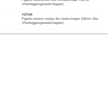
(
Vloerleggersgere
e
d
s
c
h
a
p
p
e
n
)
Y07144
Pajarito reserve mesjes tbv vloerschraper 100mm 10st
(
Vloerleggersgere
e
d
s
c
h
a
p
p
e
n
)