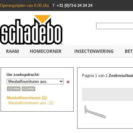
Openingstijden van 8.00-16u
|
T:
+31 (0)73-6 24 24 24
RAAM
HOMECORNER
INSECTENWERING
BET
Uw zoekopdracht:
Pagina 1 van 1
Zoekresultaa
Meubelfourniture
n
(1):
Meubelfourniture
n
ass. (1)