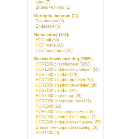
Lood (7)
glijders+runners
(1)
Gordijntoebehore
n
(11):
Trekstangen (3)
Embrasse (8)
Homecorner (107):
HCO rail (30)
HCO roede (42)
HCO fournituren (19)
Brasser insectenwering (3985):
HOR1000 plisséhordeur (3292)
HOR1000 onderdelen+prof
i
e
l
e
n
(58)
HOR2000 inzethor (119)
HOR2000 inzethor profielen (81)
HOR2000 inzethor onderdelen (28)
HOR2100 inzethor (44)
HOR3000 voorzethor (78)
HOR6000 rolhorraam mw (181)
HOR5000 (28)
HOR6000 rhr onderdelen+dhz (6)
HOR7000 scharnhd z-schoppl. (1)
HOR8000 onderdelen universeel (59)
Brasser verkooponderste
u
n
i
n
g
(16)
HOR1300 (9)