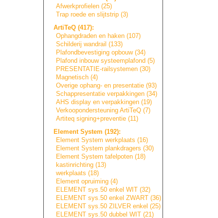
Afwerkprofielen (25)
Trap roede en slijtstrip (3)
ArtiTeQ (417):
Ophangdraden en haken (107)
Schilderij wandrail (133)
Plafondbevestigi
n
g
opbouw (34)
Plafond inbouw systeemplafond (5)
PRESENTATIE-rail
s
y
s
t
e
m
e
n
(30)
Magnetisch (4)
Overige ophang- en presentatie (93)
Schappresentatie
verpakkingen (34)
AHS display en verpakkingen (19)
Verkoopondersteu
n
i
n
g
ArtiTeQ (7)
Artiteq signing+prevent
i
e
(11)
Element System (192):
Element System werkplaats (16)
Element System plankdragers (30)
Element System tafelpoten (18)
kastinrichting (13)
werkplaats (18)
Element opruiming (4)
ELEMENT sys.50 enkel WIT (32)
ELEMENT sys.50 enkel ZWART (36)
ELEMENT sys.50 ZILVER enkel (25)
ELEMENT sys.50 dubbel WIT (21)