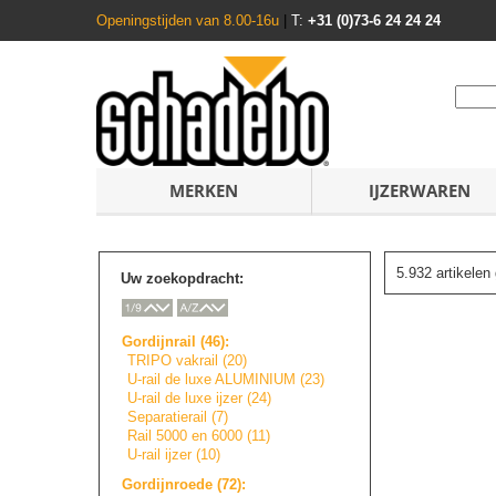
Openingstijden van 8.00-16u
|
T:
+31 (0)73-6 24 24 24
MERKEN
IJZERWAREN
5.932 artikele
Uw zoekopdracht:
Gordijnrail (46):
TRIPO vakrail (20)
U-rail de luxe ALUMINIUM (23)
U-rail de luxe ijzer (24)
Separatierail (7)
Rail 5000 en 6000 (11)
U-rail ijzer (10)
Gordijnroede (72):