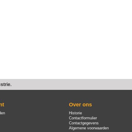
trie.
nt
Over ons
den
Historie
Contactformulier
Contactgegevens
Algemene voorwaarden