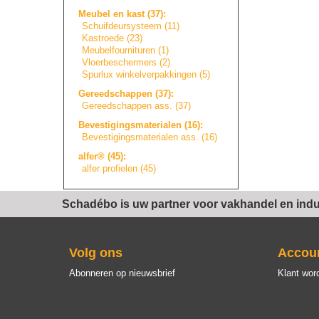
Meubel en kast (37):
Schuifdeursystee
m
(11)
Kastroede (23)
Meubelfourniture
n
(1)
Vloerbeschermers
(2)
Spurlux winkelverpakkin
g
e
n
(5)
Gereedschappen (37):
Gereedschappen ass. (37)
Bevestigingsmate
r
i
a
l
e
n
(16):
Bevestigingsmate
r
i
a
l
e
n
ass. (16)
alfer® (45):
alfer profielen (45)
Schadébo is uw partner voor vakhandel en indus
Volg ons
Accou
Abonneren op nieuwsbrief
Klant wor