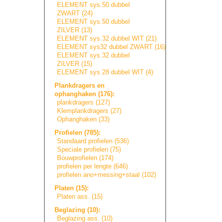
ELEMENT sys.50 dubbel
ZWART (24)
ELEMENT sys.50 dubbel
ZILVER (13)
ELEMENT sys.32 dubbel WIT (21)
ELEMENT sys32 dubbel ZWART (16)
ELEMENT sys.32 dubbel
ZILVER (15)
ELEMENT sys.28 dubbel WIT (4)
Plankdragers en
ophanghaken (176):
plankdragers (127)
Klemplankdragers
(27)
Ophanghaken (33)
Profielen (785):
Standaard profielen (536)
Speciale profielen (75)
Bouwprofielen (174)
profielen per lengte (646)
profielen ano+messing+sta
a
l
(102)
Platen (15):
Platen ass. (15)
Beglazing (10):
Beglazing ass. (10)