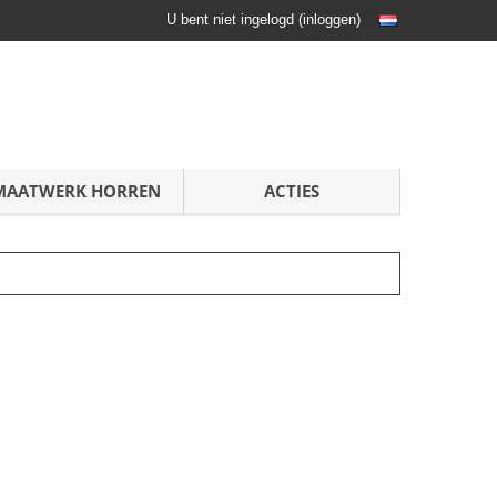
U bent niet ingelogd
(
inloggen
)
MAATWERK HORREN
ACTIES