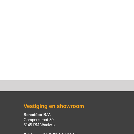
Vestiging en showroom
Schadébo B.V.
Gompenstraat 39
5145 RM Waalwijk