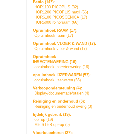
Bettio (143):
HOR1100 PICOPLIS (32)
HOR1200 PICOPLIS maxi (56)
HOR6100 PICOSCENICA (17)
HOR6000 rolhorraam (66)
Opruimhoek RAAM (17):
Opruimhoek raam (17)
Opruimhoek VLOER & WAND (17):
Opruimhoek vloer & wand (17)
Opruimhoek
INSECTENWERING (16):
opruimhoek insectenwering (16)
opruimhoek IJZERWAREN (53):
opruimhoek ijzerwaren (53)
Verkoopondersteu
n
i
n
g
(4):
Display/document
a
t
i
e
/
s
t
a
l
e
n
(4)
Reiniging en onderhoud (3):
Reiniging en onderhoud overig (3)
tijdelijk gebruik (19):
op=op (19)
MEISTER op=op (9)
Vloertoebehoren (27):