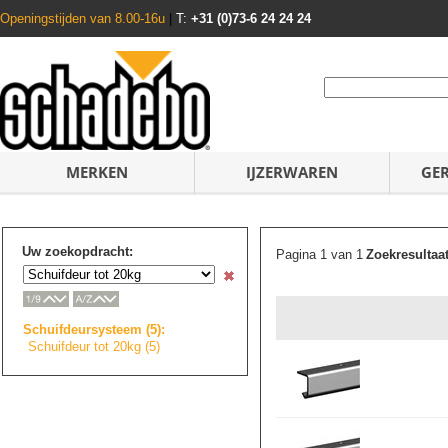
Openingstijden van 8.00-16u
|
T:
+31 (0)73-6 24 24 24
MERKEN
IJZERWAREN
GE
Uw zoekopdracht:
Pagina 1 van 1
Zoekresultaa
Schuifdeursystee
m
(5):
Schuifdeur tot 20kg (5)