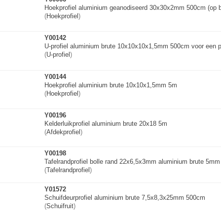
Hoekprofiel aluminium geanodiseerd 30x30x2mm 500cm (op be
(
Hoekprofiel
)
Y00142
U-profiel aluminium brute 10x10x10x1,5mm 500cm voor een p
(
U-profiel
)
Y00144
Hoekprofiel aluminium brute 10x10x1,5mm 5m
(
Hoekprofiel
)
Y00196
Kelderluikprofie
l
aluminium brute 20x18 5m
(
Afdekprofiel
)
Y00198
Tafelrandprofiel
bolle rand 22x6,5x3mm aluminium brute 5mm
(
Tafelrandprofiel
)
Y01572
Schuifdeurprofie
l
aluminium brute 7,5x8,3x25mm 500cm
(
Schuifruit
)