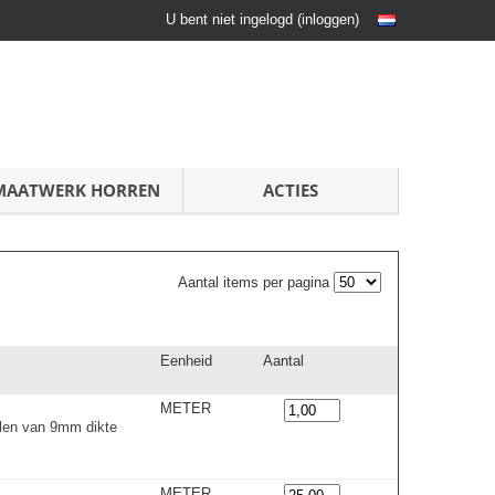
U bent niet ingelogd
(
inloggen
)
MAATWERK HORREN
ACTIES
Aantal items per pagina
Eenheid
Aantal
METER
en van 9mm dikte
METER