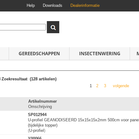
Help
Downloads
Dealerinformatie
GEREEDSCHAPPEN
INSECTENWERING
3
Zoekresultaat
(128 artikelen)
1
2
3
volgende
Artikelnummer
Omschrijving
SP012944
U-profiel GEANODISEERD 15x15x15x2mm 500cm voor panel
(tijdelijke topper)
(
U-profiel
)
Y00066