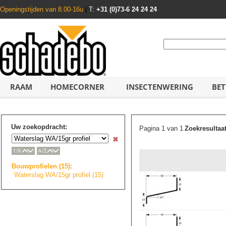
Openingstijden van 8.00-16u
|
T:
+31 (0)73-6 24 24 24
RAAM
HOMECORNER
INSECTENWERING
BET
Uw zoekopdracht:
Pagina 1 van 1
Zoekresultaa
Bouwprofielen (15):
Waterslag WA/15gr profiel (15)