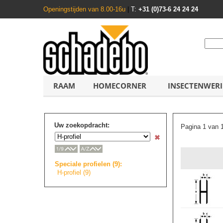
Openingstijden van 8.00-16u
|
T:
+31 (0)73-6 24 24 24
RAAM
HOMECORNER
INSECTENWER
Uw zoekopdracht:
Pagina 1 van 
Speciale profielen (9):
H-profiel (9)