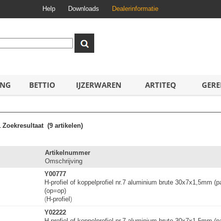
Help
Downloads
Dealerinformatie
ING
BETTIO
IJZERWAREN
ARTITEQ
GERE
1
Zoekresultaat
(9 artikelen)
Artikelnummer
Omschrijving
Y00777
H-profiel of koppelprofiel nr.7 aluminium brute 30x7x1,5mm 
(op=op)
(
H-profiel
)
Y02222
H-profiel of koppelprofiel nr.7 aluminium brute 30x7x1,5mm 