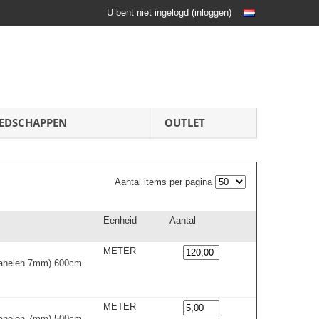
U bent niet ingelogd
(
inloggen
)
EDSCHAPPEN
OUTLET
Aantal items per pagina
Eenheid
Aantal
METER
(panelen 7mm) 600cm
METER
(panelen 7mm) 500cm