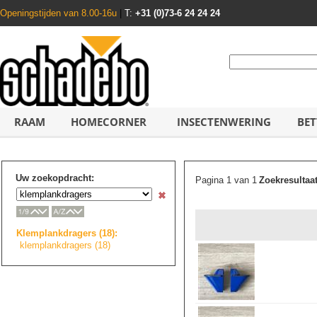
Openingstijden van 8.00-16u
|
T:
+31 (0)73-6 24 24 24
RAAM
HOMECORNER
INSECTENWERING
BET
Uw zoekopdracht:
Pagina 1 van 1
Zoekresultaa
Klemplankdragers
(18):
klemplankdragers
(18)