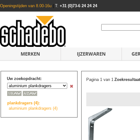
Openingstijden van 8.00-16u
|
T:
+31 (0)73-6 24 24 24
MERKEN
IJZERWAREN
GE
Uw zoekopdracht:
Pagina 1 van 1
Zoekresultaa
plankdragers (4):
aluminium plankdragers (4)