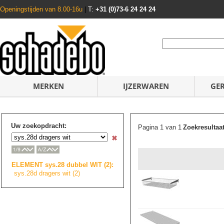
Openingstijden van 8.00-16u
|
T:
+31 (0)73-6 24 24 24
MERKEN
IJZERWAREN
GE
Uw zoekopdracht:
Pagina 1 van 1
Zoekresultaa
ELEMENT sys.28 dubbel WIT (2):
sys.28d dragers wit (2)