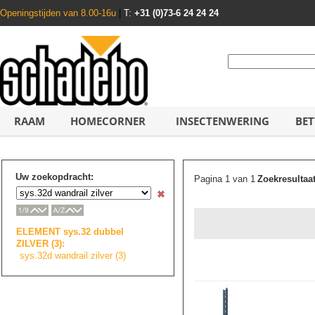
Openingstijden van 8.00-16u
|
T:
+31 (0)73-6 24 24 24
RAAM
HOMECORNER
INSECTENWERING
BET
Uw zoekopdracht:
Pagina 1 van 1
Zoekresultaa
ELEMENT sys.32 dubbel
ZILVER (3):
sys.32d wandrail zilver (3)