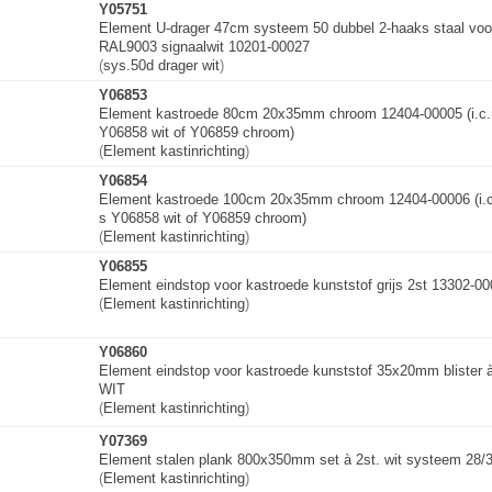
Y05751
Element U-drager 47cm systeem 50 dubbel 2-haaks staal voo
RAL9003 signaalwit 10201-00027
(
sys.50d drager wit
)
Y06853
Element kastroede 80cm 20x35mm chroom 12404-00005 (i.c.
Y06858 wit of Y06859 chroom)
(
Element kastinrichting
)
Y06854
Element kastroede 100cm 20x35mm chroom 12404-00006 (i.c
s
Y06858 wit of Y06859 chroom)
(
Element kastinrichting
)
Y06855
Element eindstop voor kastroede kunststof grijs 2st 13302-0
(
Element kastinrichting
)
Y06860
Element eindstop voor kastroede kunststof 35x20mm blister 
WIT
(
Element kastinrichting
)
Y07369
Element stalen plank 800x350mm set à 2st. wit systeem 28/
(
Element kastinrichting
)