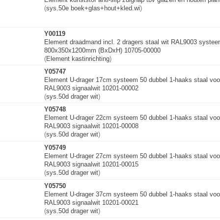
(
sys.50e boek+glas+hout+
k
l
e
d
.
w
i
)
Y00119
Element draadmand incl. 2 dragers staal wit RAL9003 systee
800x350x1200mm (BxDxH) 10705-00000
(
Element kastinrichting
)
Y05747
Element U-drager 17cm systeem 50 dubbel 1-haaks staal voo
RAL9003 signaalwit 10201-00002
(
sys.50d drager wit
)
Y05748
Element U-drager 22cm systeem 50 dubbel 1-haaks staal voo
RAL9003 signaalwit 10201-00008
(
sys.50d drager wit
)
Y05749
Element U-drager 27cm systeem 50 dubbel 1-haaks staal voo
RAL9003 signaalwit 10201-00015
(
sys.50d drager wit
)
Y05750
Element U-drager 37cm systeem 50 dubbel 1-haaks staal voo
RAL9003 signaalwit 10201-00021
(
sys.50d drager wit
)