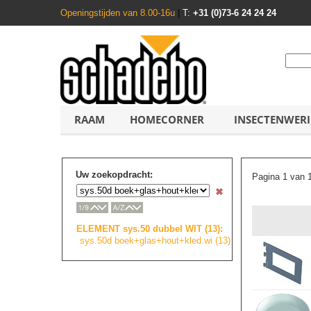
Openingstijden van 8.00-16u
|
T:
+31 (0)73-6 24 24 24
RAAM
HOMECORNER
INSECTENWER
Uw zoekopdracht:
Pagina 1 van 
ELEMENT sys.50 dubbel WIT (13):
sys.50d boek+glas+hout+
k
l
e
d
.
w
i
(13)