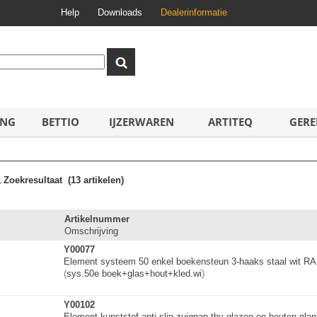
Help
Downloads
Dealerinformatie
ING
BETTIO
IJZERWAREN
ARTITEQ
GERE
1
Zoekresultaat
(13 artikelen)
Artikelnummer
Omschrijving
Y00077
Element systeem 50 enkel boekensteun 3-haaks staal wit R
(
sys.50e boek+glas+hout+
k
l
e
d
.
w
i
)
Y00102
Element kunststof anti-slip zuignap tbv glazen en houten pla