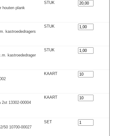
STUK
r houten plank
STUK
m. kastroededrager
s
STUK
.m. kastroededrager
KAART
0002
KAART
à 2st 13302-00004
SET
32/50 10700-00027