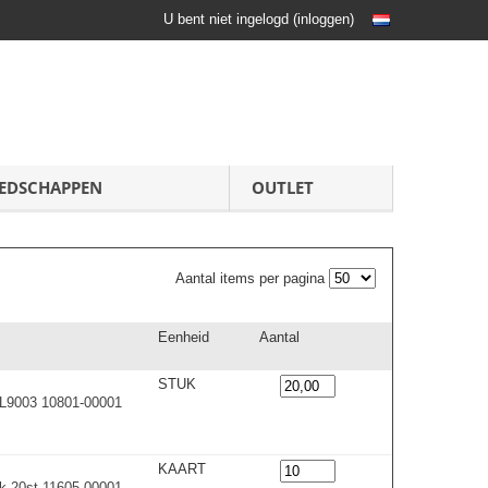
U bent niet ingelogd
(
inloggen
)
EDSCHAPPEN
OUTLET
Aantal items per pagina
Eenheid
Aantal
STUK
AL9003 10801-00001
KAART
nk 20st 11605-00001