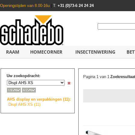
Openingstijden van 8.00-16u
|
T:
+31 (0)73-6 24 24 24
RAAM
HOMECORNER
INSECTENWERING
BET
Uw zoekopdracht:
Pagina 1 van 1
Zoekresultaa
AHS display en verpakkingen (11):
Displ AHS XS (11)