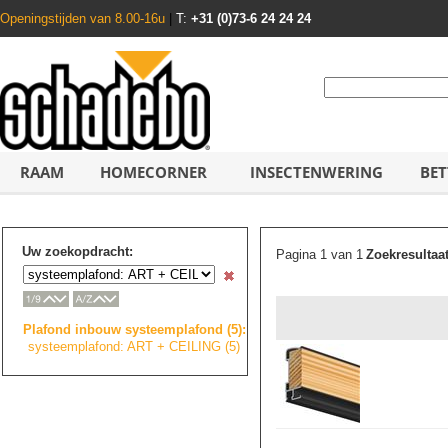
Openingstijden van 8.00-16u
|
T:
+31 (0)73-6 24 24 24
RAAM
HOMECORNER
INSECTENWERING
BET
Uw zoekopdracht:
Pagina 1 van 1
Zoekresultaa
Plafond inbouw systeemplafond (5):
systeemplafond: ART + CEILING (5)