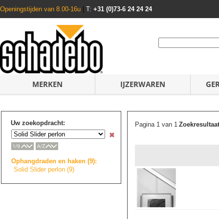
Openingstijden van 8.00-16u
|
T:
+31 (0)73-6 24 24 24
MERKEN
IJZERWAREN
GE
Uw zoekopdracht:
Pagina 1 van 1
Zoekresultaa
Ophangdraden en haken (9):
Solid Slider perlon (9)