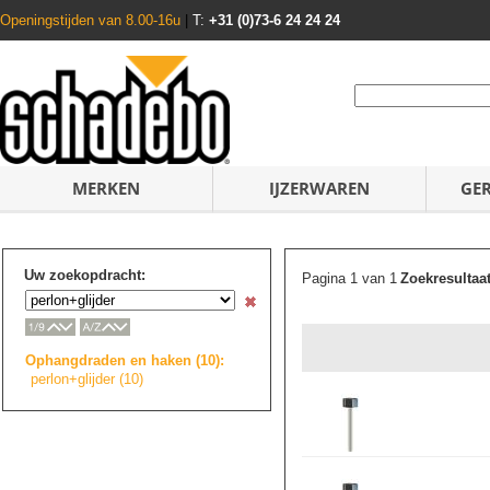
Openingstijden van 8.00-16u
|
T:
+31 (0)73-6 24 24 24
MERKEN
IJZERWAREN
GE
Uw zoekopdracht:
Pagina 1 van 1
Zoekresultaa
Ophangdraden en haken (10):
perlon+glijder (10)