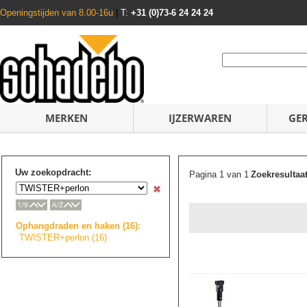
Openingstijden van 8.00-16u
|
T:
+31 (0)73-6 24 24 24
MERKEN
IJZERWAREN
GE
Uw zoekopdracht:
Pagina 1 van 1
Zoekresultaa
Ophangdraden en haken (16):
TWISTER+perlon (16)