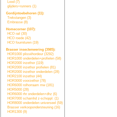
Lood (7)
glijders+runners
(1)
Gordijntoebehore
n
(11):
Trekstangen (3)
Embrasse (8)
Homecorner (107):
HCO rail (30)
HCO roede (42)
HCO fournituren (19)
Brasser insectenwering (3985):
HOR1000 plisséhordeur (3292)
HOR1000 onderdelen+prof
i
e
l
e
n
(58)
HOR2000 inzethor (119)
HOR2000 inzethor profielen (81)
HOR2000 inzethor onderdelen (28)
HOR2100 inzethor (44)
HOR3000 voorzethor (78)
HOR6000 rolhorraam mw (181)
HOR5000 (28)
HOR6000 rhr onderdelen+dhz (6)
HOR7000 scharnhd z-schoppl. (1)
HOR8000 onderdelen universeel (59)
Brasser verkooponderste
u
n
i
n
g
(16)
HOR1300 (9)