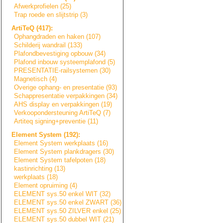
Afwerkprofielen (25)
Trap roede en slijtstrip (3)
ArtiTeQ (417):
Ophangdraden en haken (107)
Schilderij wandrail (133)
Plafondbevestigi
n
g
opbouw (34)
Plafond inbouw systeemplafond (5)
PRESENTATIE-rail
s
y
s
t
e
m
e
n
(30)
Magnetisch (4)
Overige ophang- en presentatie (93)
Schappresentatie
verpakkingen (34)
AHS display en verpakkingen (19)
Verkoopondersteu
n
i
n
g
ArtiTeQ (7)
Artiteq signing+prevent
i
e
(11)
Element System (192):
Element System werkplaats (16)
Element System plankdragers (30)
Element System tafelpoten (18)
kastinrichting (13)
werkplaats (18)
Element opruiming (4)
ELEMENT sys.50 enkel WIT (32)
ELEMENT sys.50 enkel ZWART (36)
ELEMENT sys.50 ZILVER enkel (25)
ELEMENT sys.50 dubbel WIT (21)