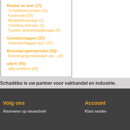
Meubel en kast (37):
Schuifdeursystee
m
(11)
Kastroede (23)
Meubelfourniture
n
(1)
Vloerbeschermers
(2)
Spurlux winkelverpakkin
g
e
n
(5)
Gereedschappen (37):
Gereedschappen ass. (37)
Bevestigingsmate
r
i
a
l
e
n
(16):
Bevestigingsmate
r
i
a
l
e
n
ass. (16)
alfer® (45):
alfer profielen (45)
Schadébo is uw partner voor vakhandel en industrie.
Volg ons
Account
Abonneren op nieuwsbrief
Klant worden