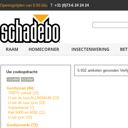
Openingstijden van 8.00-16u
|
T:
+31 (0)73-6 24 24 24
RAAM
HOMECORNER
INSECTENWERING
BET
5.932 artikelen gevonden Verf
Uw zoekopdracht:
Gordijnrail (46):
TRIPO vakrail (20)
U-rail de luxe ALUMINIUM (23)
U-rail de luxe ijzer (24)
Separatierail (7)
Rail 5000 en 6000 (11)
U-rail ijzer (10)
Gordijnroede (72):