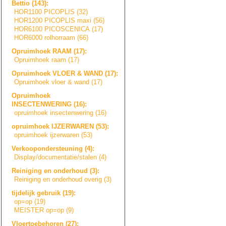
Bettio (143):
HOR1100 PICOPLIS (32)
HOR1200 PICOPLIS maxi (56)
HOR6100 PICOSCENICA (17)
HOR6000 rolhorraam (66)
Opruimhoek RAAM (17):
Opruimhoek raam (17)
Opruimhoek VLOER & WAND (17):
Opruimhoek vloer & wand (17)
Opruimhoek
INSECTENWERING (16):
opruimhoek insectenwering (16)
opruimhoek IJZERWAREN (53):
opruimhoek ijzerwaren (53)
Verkoopondersteu
n
i
n
g
(4):
Display/document
a
t
i
e
/
s
t
a
l
e
n
(4)
Reiniging en onderhoud (3):
Reiniging en onderhoud overig (3)
tijdelijk gebruik (19):
op=op (19)
MEISTER op=op (9)
Vloertoebehoren (27):