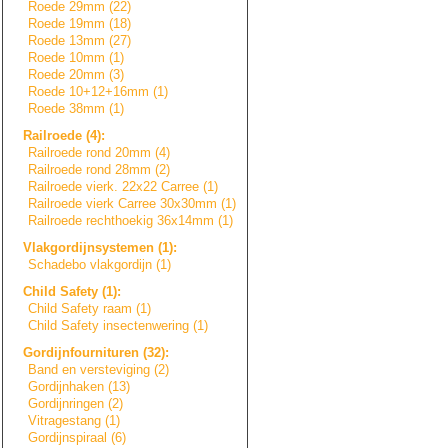
Roede 29mm (22)
Roede 19mm (18)
Roede 13mm (27)
Roede 10mm (1)
Roede 20mm (3)
Roede 10+12+16mm (1)
Roede 38mm (1)
Railroede (4):
Railroede rond 20mm (4)
Railroede rond 28mm (2)
Railroede vierk. 22x22 Carree (1)
Railroede vierk Carree 30x30mm (1)
Railroede rechthoekig 36x14mm (1)
Vlakgordijnsyste
m
e
n
(1):
Schadebo vlakgordijn (1)
Child Safety (1):
Child Safety raam (1)
Child Safety insectenwering (1)
Gordijnfournitur
e
n
(32):
Band en versteviging (2)
Gordijnhaken (13)
Gordijnringen (2)
Vitragestang (1)
Gordijnspiraal (6)