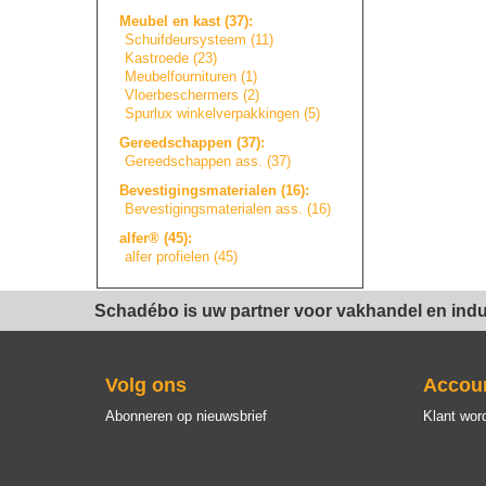
Meubel en kast (37):
Schuifdeursystee
m
(11)
Kastroede (23)
Meubelfourniture
n
(1)
Vloerbeschermers
(2)
Spurlux winkelverpakkin
g
e
n
(5)
Gereedschappen (37):
Gereedschappen ass. (37)
Bevestigingsmate
r
i
a
l
e
n
(16):
Bevestigingsmate
r
i
a
l
e
n
ass. (16)
alfer® (45):
alfer profielen (45)
Schadébo is uw partner voor vakhandel en indus
Volg ons
Accou
Abonneren op nieuwsbrief
Klant wor