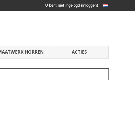
U bent niet ingelogd
(
inloggen
)
MAATWERK HORREN
ACTIES