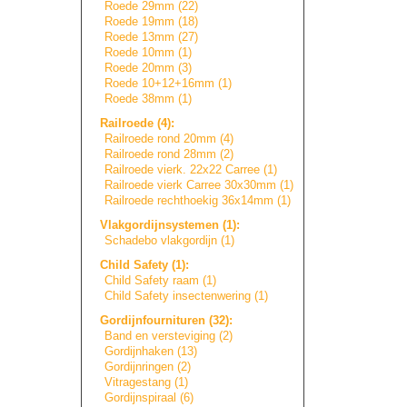
Roede 29mm (22)
Roede 19mm (18)
Roede 13mm (27)
Roede 10mm (1)
Roede 20mm (3)
Roede 10+12+16mm (1)
Roede 38mm (1)
Railroede (4):
Railroede rond 20mm (4)
Railroede rond 28mm (2)
Railroede vierk. 22x22 Carree (1)
Railroede vierk Carree 30x30mm (1)
Railroede rechthoekig 36x14mm (1)
Vlakgordijnsyste
m
e
n
(1):
Schadebo vlakgordijn (1)
Child Safety (1):
Child Safety raam (1)
Child Safety insectenwering (1)
Gordijnfournitur
e
n
(32):
Band en versteviging (2)
Gordijnhaken (13)
Gordijnringen (2)
Vitragestang (1)
Gordijnspiraal (6)