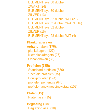
ELEMENT sys.50 dubbel
ZWART (24)
ELEMENT sys.50 dubbel
ZILVER (13)
ELEMENT sys.32 dubbel WIT (21)
ELEMENT sys32 dubbel ZWART (16)
ELEMENT sys.32 dubbel
ZILVER (15)
ELEMENT sys.28 dubbel WIT (4)
Plankdragers en
ophanghaken (176):
plankdragers (127)
Klemplankdragers
(27)
Ophanghaken (33)
Profielen (785):
Standaard profielen (536)
Speciale profielen (75)
Bouwprofielen (174)
profielen per lengte (646)
profielen ano+messing+sta
a
l
(102)
Platen (15):
Platen ass. (15)
Beglazing (10):
Beglazing ass. (10)