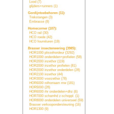
Lood (7)
glijders+runners
(1)
Gordijntoebehore
n
(11):
Trekstangen (3)
Embrasse (8)
Homecorner (107):
HCO rail (30)
HCO roede (42)
HCO fournituren (19)
Brasser insectenwering (3985):
HOR1000 plisséhordeur (3292)
HOR1000 onderdelen+prof
i
e
l
e
n
(58)
HOR2000 inzethor (119)
HOR2000 inzethor profielen (81)
HOR2000 inzethor onderdelen (28)
HOR2100 inzethor (44)
HOR3000 voorzethor (78)
HOR6000 rolhorraam mw (181)
HOR5000 (28)
HOR6000 rhr onderdelen+dhz (6)
HOR7000 scharnhd z-schoppl. (1)
HOR8000 onderdelen universeel (59)
Brasser verkooponderste
u
n
i
n
g
(16)
HOR1300 (9)