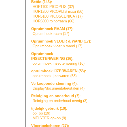
Bettio (143):
HOR1100 PICOPLIS (32)
HOR1200 PICOPLIS maxi (56)
HOR6100 PICOSCENICA (17)
HOR6000 rolhorraam (66)
Opruimhoek RAAM (17):
Opruimhoek raam (17)
Opruimhoek VLOER & WAND (17):
Opruimhoek vloer & wand (17)
Opruimhoek
INSECTENWERING (16):
opruimhoek insectenwering (16)
opruimhoek IJZERWAREN (53):
opruimhoek ijzerwaren (53)
Verkoopondersteu
n
i
n
g
(4):
Display/document
a
t
i
e
/
s
t
a
l
e
n
(4)
Reiniging en onderhoud (3):
Reiniging en onderhoud overig (3)
tijdelijk gebruik (19):
op=op (19)
MEISTER op=op (9)
Vloertoebehoren (27):