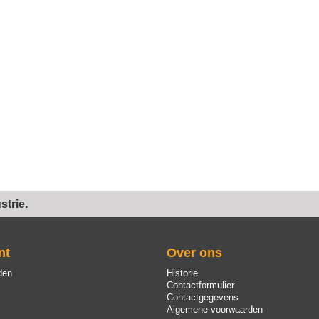
trie.
nt
Over ons
den
Historie
Contactformulier
Contactgegevens
Algemene voorwaarden