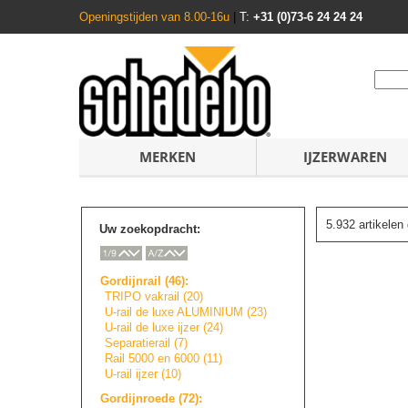
Openingstijden van 8.00-16u
|
T:
+31 (0)73-6 24 24 24
MERKEN
IJZERWAREN
5.932 artikele
Uw zoekopdracht:
Gordijnrail (46):
TRIPO vakrail (20)
U-rail de luxe ALUMINIUM (23)
U-rail de luxe ijzer (24)
Separatierail (7)
Rail 5000 en 6000 (11)
U-rail ijzer (10)
Gordijnroede (72):