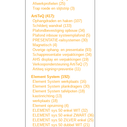
Afwerkprofielen (25)
Trap roede en slijtstrip (3)
ArtiTeQ (417):
Ophangdraden en haken (107)
Schilderij wandrail (133)
Plafondbevestigi
n
g
opbouw (34)
Plafond inbouw systeemplafond (5)
PRESENTATIE-rail
s
y
s
t
e
m
e
n
(30)
Magnetisch (4)
Overige ophang- en presentatie (93)
Schappresentatie
verpakkingen (34)
AHS display en verpakkingen (19)
Verkoopondersteu
n
i
n
g
ArtiTeQ (7)
Artiteq signing+prevent
i
e
(11)
Element System (192):
Element System werkplaats (16)
Element System plankdragers (30)
Element System tafelpoten (18)
kastinrichting (13)
werkplaats (18)
Element opruiming (4)
ELEMENT sys.50 enkel WIT (32)
ELEMENT sys.50 enkel ZWART (36)
ELEMENT sys.50 ZILVER enkel (25)
ELEMENT sys.50 dubbel WIT (21)