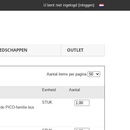
U bent niet ingelogd
(
inloggen
)
EDSCHAPPEN
OUTLET
Aantal items per pagina
Eenheid
Aantal
STUK
 de PICO-familie bus