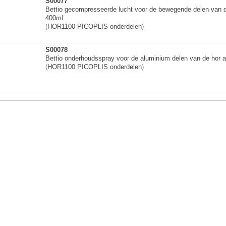
S00077
Bettio gecompresseerde
lucht voor de bewegende delen van 
400ml
(
HOR1100 PICOPLIS onderdelen
)
S00078
Bettio onderhoudsspray
voor de aluminium delen van de hor 
(
HOR1100 PICOPLIS onderdelen
)