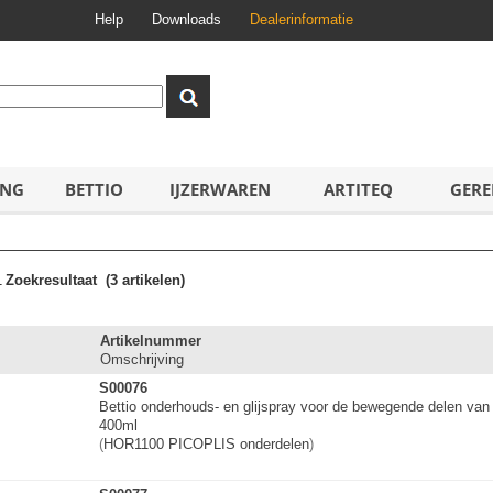
Help
Downloads
Dealerinformatie
ING
BETTIO
IJZERWAREN
ARTITEQ
GERE
1
Zoekresultaat
(3 artikelen)
Artikelnummer
Omschrijving
S00076
Bettio onderhouds- en glijspray voor de bewegende delen van
400ml
(
HOR1100 PICOPLIS onderdelen
)