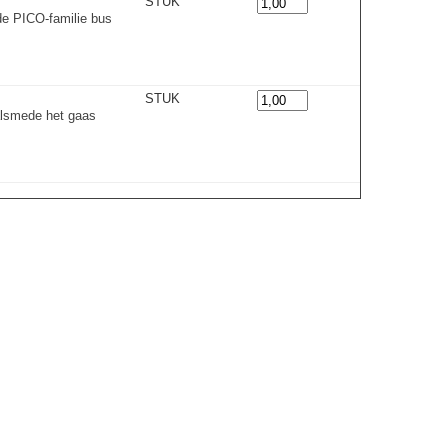
STUK
de PICO-familie bus
STUK
alsmede het gaas