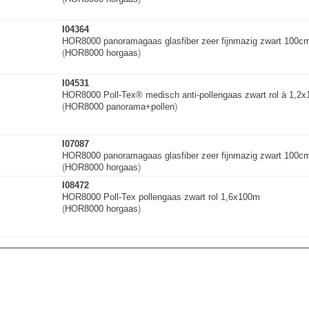
I04364
HOR8000 panoramagaas glasfiber zeer fijnmazig zwart 100cm
(
HOR8000 horgaas
)
I04531
HOR8000 Poll-Tex® medisch anti-pollengaas
zwart rol à 1,2
(
HOR8000 panorama+pollen
)
I07087
HOR8000 panoramagaas glasfiber zeer fijnmazig zwart 100cm
(
HOR8000 horgaas
)
I08472
HOR8000 Poll-Tex pollengaas zwart rol 1,6x100m
(
HOR8000 horgaas
)