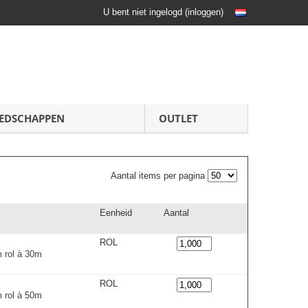
U bent niet ingelogd
(
inloggen
)
EDSCHAPPEN
OUTLET
Aantal items per pagina
Eenheid
Aantal
ROL
 rol à 30m
ROL
 rol à 50m