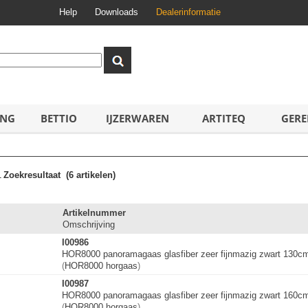
Help
Downloads
Dealerinformatie
ING
BETTIO
IJZERWAREN
ARTITEQ
GERE
1
Zoekresultaat
(6 artikelen)
Artikelnummer
Omschrijving
I00986
HOR8000 panoramagaas glasfiber zeer fijnmazig zwart 130cm
(
HOR8000 horgaas
)
I00987
HOR8000 panoramagaas glasfiber zeer fijnmazig zwart 160cm
(
HOR8000 horgaas
)