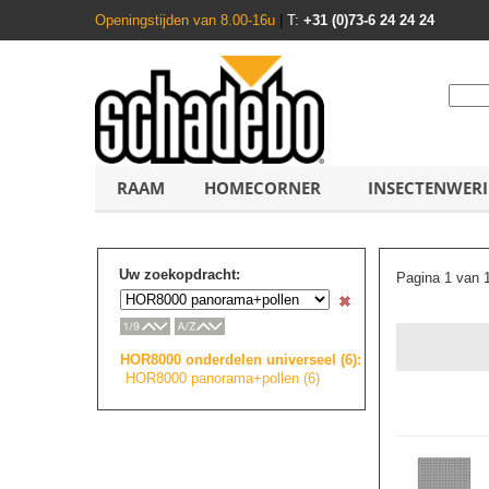
Openingstijden van 8.00-16u
|
T:
+31 (0)73-6 24 24 24
RAAM
HOMECORNER
INSECTENWER
Uw zoekopdracht:
Pagina 1 van 
HOR8000 onderdelen universeel (6):
HOR8000 panorama+pollen
(6)