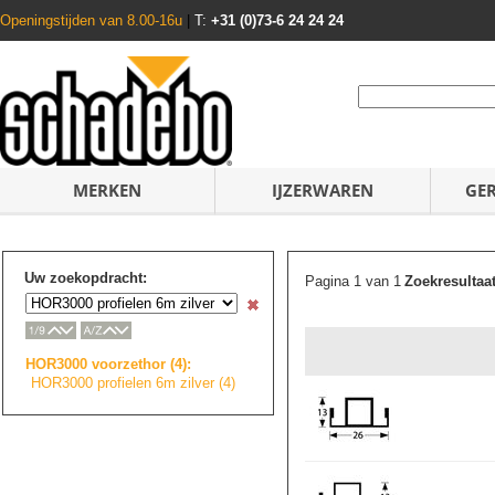
Openingstijden van 8.00-16u
|
T:
+31 (0)73-6 24 24 24
MERKEN
IJZERWAREN
GE
Uw zoekopdracht:
Pagina 1 van 1
Zoekresultaa
HOR3000 voorzethor (4):
HOR3000 profielen 6m zilver (4)