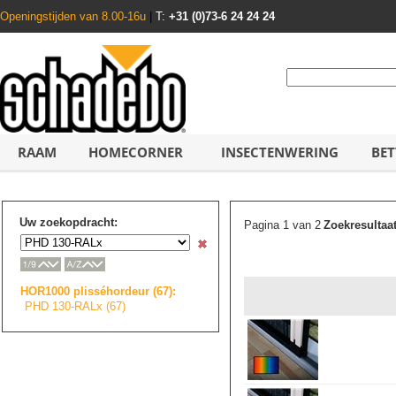
Openingstijden van 8.00-16u
|
T:
+31 (0)73-6 24 24 24
RAAM
HOMECORNER
INSECTENWERING
BET
Uw zoekopdracht:
Pagina 1 van 2
Zoekresultaa
HOR1000 plisséhordeur (67):
PHD 130-RALx (67)