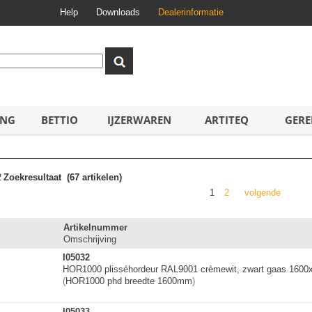
Help
Downloads
Dealerinformatie
ING
BETTIO
IJZERWAREN
ARTITEQ
GERE
2
Zoekresultaat
(67 artikelen)
1
2
volgende
Artikelnummer
Omschrijving
I05032
HOR1000 plisséhordeur RAL9001 crèmewit, zwart gaas 160
(
HOR1000 phd breedte 1600mm
)
I05033