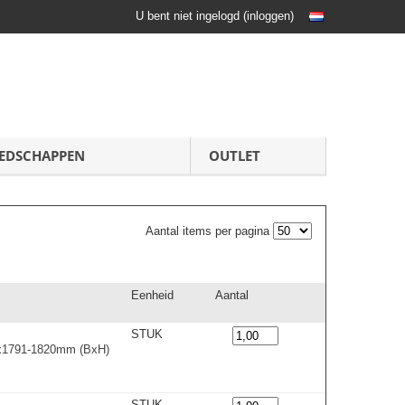
U bent niet ingelogd
(
inloggen
)
EDSCHAPPEN
OUTLET
Aantal items per pagina
Eenheid
Aantal
STUK
0x1791-1820m
m
(BxH)
STUK