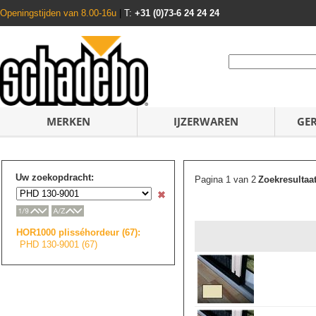
Openingstijden van 8.00-16u
|
T:
+31 (0)73-6 24 24 24
MERKEN
IJZERWAREN
GE
Uw zoekopdracht:
Pagina 1 van 2
Zoekresultaa
HOR1000 plisséhordeur (67):
PHD 130-9001 (67)