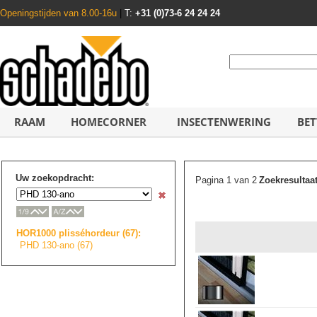
Openingstijden van 8.00-16u
|
T:
+31 (0)73-6 24 24 24
RAAM
HOMECORNER
INSECTENWERING
BET
Uw zoekopdracht:
Pagina 1 van 2
Zoekresultaa
HOR1000 plisséhordeur (67):
PHD 130-ano (67)