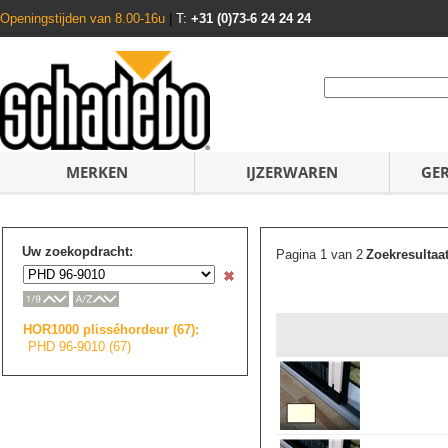
Openingstijden van 8.00-16u
|
T:
+31 (0)73-6 24 24 24
MERKEN
IJZERWAREN
GE
Uw zoekopdracht:
Pagina 1 van 2
Zoekresultaa
HOR1000 plisséhordeur (67):
PHD 96-9010 (67)