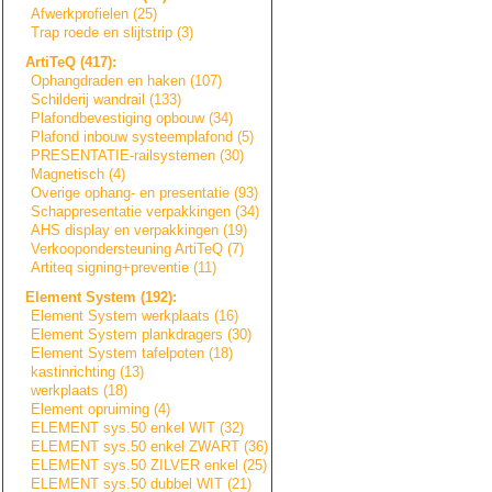
Afwerkprofielen (25)
Trap roede en slijtstrip (3)
ArtiTeQ (417):
Ophangdraden en haken (107)
Schilderij wandrail (133)
Plafondbevestigi
n
g
opbouw (34)
Plafond inbouw systeemplafond (5)
PRESENTATIE-rail
s
y
s
t
e
m
e
n
(30)
Magnetisch (4)
Overige ophang- en presentatie (93)
Schappresentatie
verpakkingen (34)
AHS display en verpakkingen (19)
Verkoopondersteu
n
i
n
g
ArtiTeQ (7)
Artiteq signing+prevent
i
e
(11)
Element System (192):
Element System werkplaats (16)
Element System plankdragers (30)
Element System tafelpoten (18)
kastinrichting (13)
werkplaats (18)
Element opruiming (4)
ELEMENT sys.50 enkel WIT (32)
ELEMENT sys.50 enkel ZWART (36)
ELEMENT sys.50 ZILVER enkel (25)
ELEMENT sys.50 dubbel WIT (21)