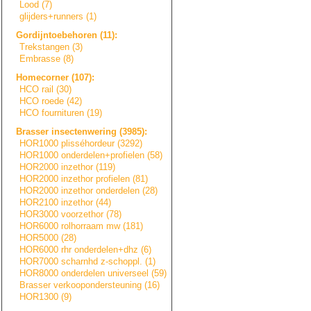
Lood (7)
glijders+runners
(1)
Gordijntoebehore
n
(11):
Trekstangen (3)
Embrasse (8)
Homecorner (107):
HCO rail (30)
HCO roede (42)
HCO fournituren (19)
Brasser insectenwering (3985):
HOR1000 plisséhordeur (3292)
HOR1000 onderdelen+prof
i
e
l
e
n
(58)
HOR2000 inzethor (119)
HOR2000 inzethor profielen (81)
HOR2000 inzethor onderdelen (28)
HOR2100 inzethor (44)
HOR3000 voorzethor (78)
HOR6000 rolhorraam mw (181)
HOR5000 (28)
HOR6000 rhr onderdelen+dhz (6)
HOR7000 scharnhd z-schoppl. (1)
HOR8000 onderdelen universeel (59)
Brasser verkooponderste
u
n
i
n
g
(16)
HOR1300 (9)