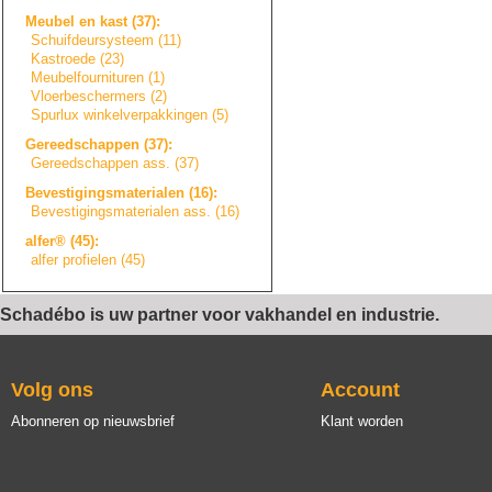
Meubel en kast (37):
Schuifdeursystee
m
(11)
Kastroede (23)
Meubelfourniture
n
(1)
Vloerbeschermers
(2)
Spurlux winkelverpakkin
g
e
n
(5)
Gereedschappen (37):
Gereedschappen ass. (37)
Bevestigingsmate
r
i
a
l
e
n
(16):
Bevestigingsmate
r
i
a
l
e
n
ass. (16)
alfer® (45):
alfer profielen (45)
Schadébo is uw partner voor vakhandel en industrie.
Volg ons
Account
Abonneren op nieuwsbrief
Klant worden