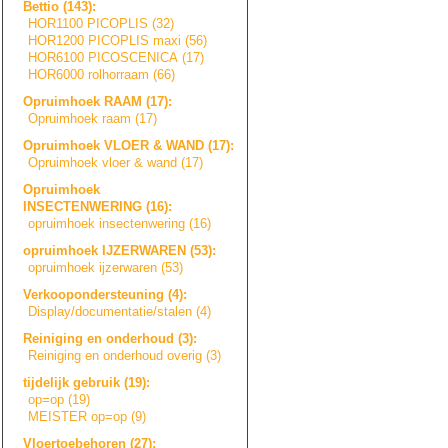
Bettio (143):
HOR1100 PICOPLIS (32)
HOR1200 PICOPLIS maxi (56)
HOR6100 PICOSCENICA (17)
HOR6000 rolhorraam (66)
Opruimhoek RAAM (17):
Opruimhoek raam (17)
Opruimhoek VLOER & WAND (17):
Opruimhoek vloer & wand (17)
Opruimhoek
INSECTENWERING (16):
opruimhoek insectenwering (16)
opruimhoek IJZERWAREN (53):
opruimhoek ijzerwaren (53)
Verkoopondersteu
n
i
n
g
(4):
Display/document
a
t
i
e
/
s
t
a
l
e
n
(4)
Reiniging en onderhoud (3):
Reiniging en onderhoud overig (3)
tijdelijk gebruik (19):
op=op (19)
MEISTER op=op (9)
Vloertoebehoren (27):