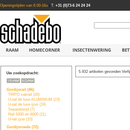
Openingstijden van 8.00-16u
|
T:
+31 (0)73-6 24 24 24
RAAM
HOMECORNER
INSECTENWERING
BET
5.932 artikelen gevonden Verf
Uw zoekopdracht:
Gordijnrail (46):
TRIPO vakrail (20)
U-rail de luxe ALUMINIUM (23)
U-rail de luxe ijzer (24)
Separatierail (7)
Rail 5000 en 6000 (11)
U-rail ijzer (10)
Gordijnroede (72):