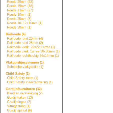
Roede 29mm (22)
Roede 19mm (18)
Roede 13mm (27)
Roede 10mm (1)
Roede 20mm (3)
Roede 10+12+16mm (1)
Roede 38mm (1)
Railroede (4):
Railroede rond 20mm (4)
Railroede rond 28mm (2)
Railroede vierk. 22x22 Carree (1)
Railroede vierk Carree 30x30mm (1)
Railroede rechthoekig 36x14mm (1)
Vlakgordijnsyste
m
e
n
(1):
Schadebo vlakgordijn (1)
Child Safety (1):
Child Safety raam (1)
Child Safety insectenwering (1)
Gordijnfournitur
e
n
(32):
Band en versteviging (2)
Gordijnhaken (13)
Gordijnringen (2)
Vitragestang (1)
Gordijnspiraal (6)