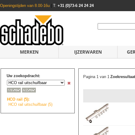
Openingstijden van 8.00-16u
|
T:
+31 (0)73-6 24 24 24
MERKEN
IJZERWAREN
GE
Uw zoekopdracht:
Pagina 1 van 1
Zoekresultaa
HCO rail (5):
HCO rail uitschuifbaar (5)