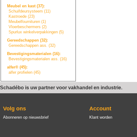
Meubel en kast (37):
Schuifdeursystee
m
(11)
Kastroede (23)
Meubelfourniture
n
(1)
Vloerbeschermers
(2)
Spurlux winkelverpakkin
g
e
n
(5)
Gereedschappen (32):
Gereedschappen ass. (32)
Bevestigingsmate
r
i
a
l
e
n
(16):
Bevestigingsmate
r
i
a
l
e
n
ass. (16)
alfer® (45):
alfer profielen (45)
Schadébo is uw partner voor vakhandel en industrie.
Volg ons
Account
Abonneren op nieuwsbrief
Klant worden