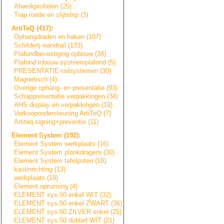
Afwerkprofielen (25)
Trap roede en slijtstrip (3)
ArtiTeQ (417):
Ophangdraden en haken (107)
Schilderij wandrail (133)
Plafondbevestigi
n
g
opbouw (34)
Plafond inbouw systeemplafond (5)
PRESENTATIE-rail
s
y
s
t
e
m
e
n
(30)
Magnetisch (4)
Overige ophang- en presentatie (93)
Schappresentatie
verpakkingen (34)
AHS display en verpakkingen (19)
Verkoopondersteu
n
i
n
g
ArtiTeQ (7)
Artiteq signing+prevent
i
e
(11)
Element System (192):
Element System werkplaats (16)
Element System plankdragers (30)
Element System tafelpoten (18)
kastinrichting (13)
werkplaats (18)
Element opruiming (4)
ELEMENT sys.50 enkel WIT (32)
ELEMENT sys.50 enkel ZWART (36)
ELEMENT sys.50 ZILVER enkel (25)
ELEMENT sys.50 dubbel WIT (21)