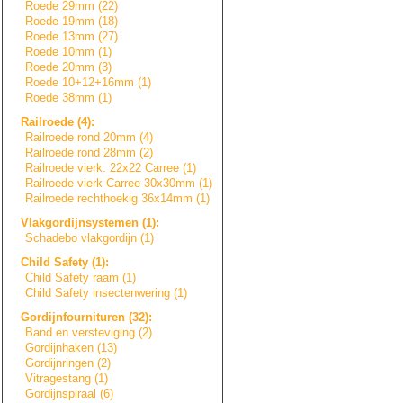
Roede 29mm (22)
Roede 19mm (18)
Roede 13mm (27)
Roede 10mm (1)
Roede 20mm (3)
Roede 10+12+16mm (1)
Roede 38mm (1)
Railroede (4):
Railroede rond 20mm (4)
Railroede rond 28mm (2)
Railroede vierk. 22x22 Carree (1)
Railroede vierk Carree 30x30mm (1)
Railroede rechthoekig 36x14mm (1)
Vlakgordijnsyste
m
e
n
(1):
Schadebo vlakgordijn (1)
Child Safety (1):
Child Safety raam (1)
Child Safety insectenwering (1)
Gordijnfournitur
e
n
(32):
Band en versteviging (2)
Gordijnhaken (13)
Gordijnringen (2)
Vitragestang (1)
Gordijnspiraal (6)