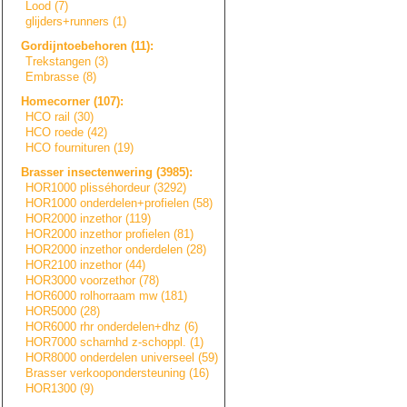
Lood (7)
glijders+runners
(1)
Gordijntoebehore
n
(11):
Trekstangen (3)
Embrasse (8)
Homecorner (107):
HCO rail (30)
HCO roede (42)
HCO fournituren (19)
Brasser insectenwering (3985):
HOR1000 plisséhordeur (3292)
HOR1000 onderdelen+prof
i
e
l
e
n
(58)
HOR2000 inzethor (119)
HOR2000 inzethor profielen (81)
HOR2000 inzethor onderdelen (28)
HOR2100 inzethor (44)
HOR3000 voorzethor (78)
HOR6000 rolhorraam mw (181)
HOR5000 (28)
HOR6000 rhr onderdelen+dhz (6)
HOR7000 scharnhd z-schoppl. (1)
HOR8000 onderdelen universeel (59)
Brasser verkooponderste
u
n
i
n
g
(16)
HOR1300 (9)