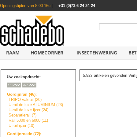
Openingstijden van 8.00-16u
|
T:
+31 (0)73-6 24 24 24
RAAM
HOMECORNER
INSECTENWERING
BET
5.927 artikelen gevonden Verf
Uw zoekopdracht:
Gordijnrail (46):
TRIPO vakrail (20)
U-rail de luxe ALUMINIUM (23)
U-rail de luxe ijzer (24)
Separatierail (7)
Rail 5000 en 6000 (11)
U-rail ijzer (10)
Gordijnroede (72):