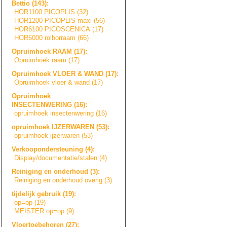
Bettio (143):
HOR1100 PICOPLIS (32)
HOR1200 PICOPLIS maxi (56)
HOR6100 PICOSCENICA (17)
HOR6000 rolhorraam (66)
Opruimhoek RAAM (17):
Opruimhoek raam (17)
Opruimhoek VLOER & WAND (17):
Opruimhoek vloer & wand (17)
Opruimhoek
INSECTENWERING (16):
opruimhoek insectenwering (16)
opruimhoek IJZERWAREN (53):
opruimhoek ijzerwaren (53)
Verkoopondersteu
n
i
n
g
(4):
Display/document
a
t
i
e
/
s
t
a
l
e
n
(4)
Reiniging en onderhoud (3):
Reiniging en onderhoud overig (3)
tijdelijk gebruik (19):
op=op (19)
MEISTER op=op (9)
Vloertoebehoren (27):