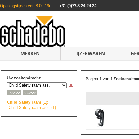
Openingstijden van 8.00-16u
|
T:
+31 (0)73-6 24 24 24
MERKEN
IJZERWAREN
GE
Uw zoekopdracht:
Pagina 1 van 1
Zoekresultaa
Child Safety raam (1):
Child Safety raam ass. (1)