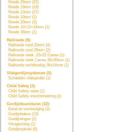
Roede 29mm (22)
Roede 19mm (18)
Roede 13mm (27)
Roede 10mm (1)
Roede 20mm (3)
Roede 10+12+16mm (1)
Roede 38mm (1)
Railroede (4):
Railroede rond 20mm (4)
Railroede rond 28mm (2)
Railroede vierk. 22x22 Carree (1)
Railroede vierk Carree 30x30mm (1)
Railroede rechthoekig 36x14mm (1)
Vlakgordijnsyste
m
e
n
(1):
Schadebo vlakgordijn (1)
Child Safety (1):
Child Safety raam (1)
Child Safety insectenwering (1)
Gordijnfournitur
e
n
(32):
Band en versteviging (2)
Gordijnhaken (13)
Gordijnringen (2)
Vitragestang (1)
Gordijnspiraal (6)