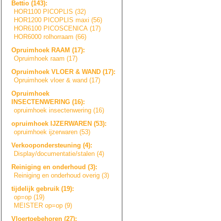
Bettio (143):
HOR1100 PICOPLIS (32)
HOR1200 PICOPLIS maxi (56)
HOR6100 PICOSCENICA (17)
HOR6000 rolhorraam (66)
Opruimhoek RAAM (17):
Opruimhoek raam (17)
Opruimhoek VLOER & WAND (17):
Opruimhoek vloer & wand (17)
Opruimhoek
INSECTENWERING (16):
opruimhoek insectenwering (16)
opruimhoek IJZERWAREN (53):
opruimhoek ijzerwaren (53)
Verkoopondersteu
n
i
n
g
(4):
Display/document
a
t
i
e
/
s
t
a
l
e
n
(4)
Reiniging en onderhoud (3):
Reiniging en onderhoud overig (3)
tijdelijk gebruik (19):
op=op (19)
MEISTER op=op (9)
Vloertoebehoren (27):