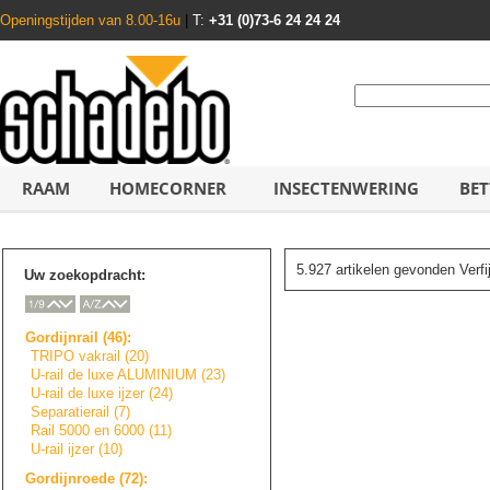
Openingstijden van 8.00-16u
|
T:
+31 (0)73-6 24 24 24
RAAM
HOMECORNER
INSECTENWERING
BET
5.927 artikelen gevonden Verf
Uw zoekopdracht:
Gordijnrail (46):
TRIPO vakrail (20)
U-rail de luxe ALUMINIUM (23)
U-rail de luxe ijzer (24)
Separatierail (7)
Rail 5000 en 6000 (11)
U-rail ijzer (10)
Gordijnroede (72):