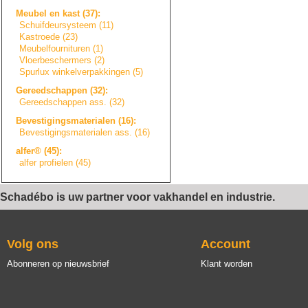
Meubel en kast (37):
Schuifdeursystee
m
(11)
Kastroede (23)
Meubelfourniture
n
(1)
Vloerbeschermers
(2)
Spurlux winkelverpakkin
g
e
n
(5)
Gereedschappen (32):
Gereedschappen ass. (32)
Bevestigingsmate
r
i
a
l
e
n
(16):
Bevestigingsmate
r
i
a
l
e
n
ass. (16)
alfer® (45):
alfer profielen (45)
Schadébo is uw partner voor vakhandel en industrie.
Volg ons
Account
Abonneren op nieuwsbrief
Klant worden