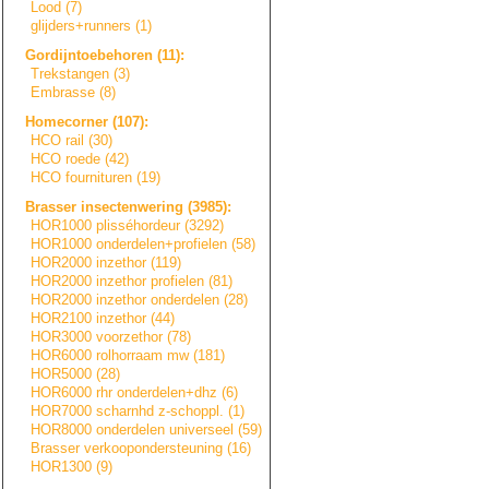
Lood (7)
glijders+runners
(1)
Gordijntoebehore
n
(11):
Trekstangen (3)
Embrasse (8)
Homecorner (107):
HCO rail (30)
HCO roede (42)
HCO fournituren (19)
Brasser insectenwering (3985):
HOR1000 plisséhordeur (3292)
HOR1000 onderdelen+prof
i
e
l
e
n
(58)
HOR2000 inzethor (119)
HOR2000 inzethor profielen (81)
HOR2000 inzethor onderdelen (28)
HOR2100 inzethor (44)
HOR3000 voorzethor (78)
HOR6000 rolhorraam mw (181)
HOR5000 (28)
HOR6000 rhr onderdelen+dhz (6)
HOR7000 scharnhd z-schoppl. (1)
HOR8000 onderdelen universeel (59)
Brasser verkooponderste
u
n
i
n
g
(16)
HOR1300 (9)