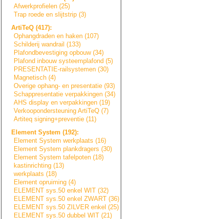
Afwerkprofielen (25)
Trap roede en slijtstrip (3)
ArtiTeQ (417):
Ophangdraden en haken (107)
Schilderij wandrail (133)
Plafondbevestigi
n
g
opbouw (34)
Plafond inbouw systeemplafond (5)
PRESENTATIE-rail
s
y
s
t
e
m
e
n
(30)
Magnetisch (4)
Overige ophang- en presentatie (93)
Schappresentatie
verpakkingen (34)
AHS display en verpakkingen (19)
Verkoopondersteu
n
i
n
g
ArtiTeQ (7)
Artiteq signing+prevent
i
e
(11)
Element System (192):
Element System werkplaats (16)
Element System plankdragers (30)
Element System tafelpoten (18)
kastinrichting (13)
werkplaats (18)
Element opruiming (4)
ELEMENT sys.50 enkel WIT (32)
ELEMENT sys.50 enkel ZWART (36)
ELEMENT sys.50 ZILVER enkel (25)
ELEMENT sys.50 dubbel WIT (21)