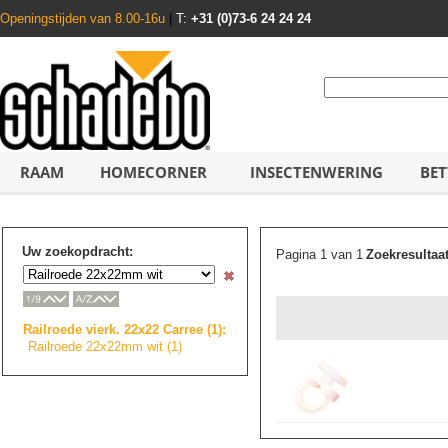
Openingstijden van 8.00-16u
|
T:
+31 (0)73-6 24 24 24
RAAM
HOMECORNER
INSECTENWERING
BET
Uw zoekopdracht:
Pagina 1 van 1
Zoekresultaa
Railroede vierk. 22x22 Carree (1):
Railroede 22x22mm wit (1)