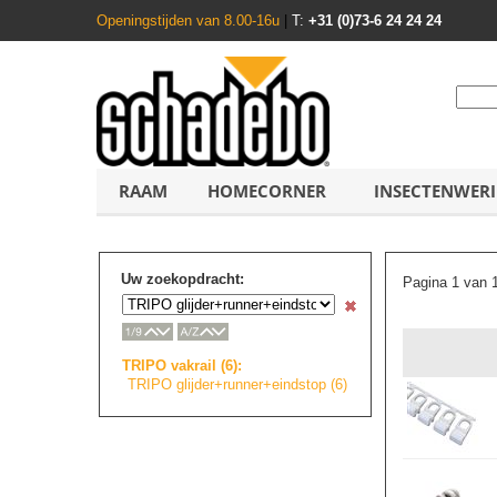
Openingstijden van 8.00-16u
|
T:
+31 (0)73-6 24 24 24
RAAM
HOMECORNER
INSECTENWER
Uw zoekopdracht:
Pagina 1 van 
TRIPO vakrail (6):
TRIPO glijder+runner+
e
i
n
d
s
t
o
p
(6)