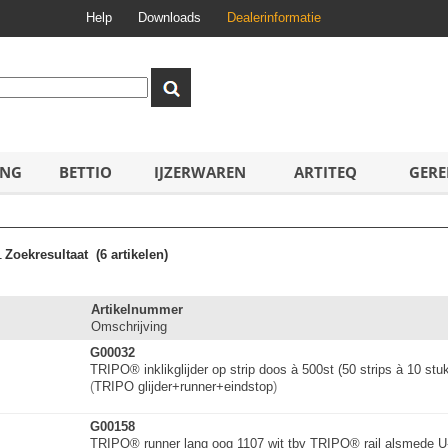
Help
Downloads
Dealerinformatie
ING
BETTIO
IJZERWAREN
ARTITEQ
GERE
1
Zoekresultaat
(6 artikelen)
Artikelnummer
Omschrijving
G00032
TRIPO® inklikglijder op strip doos à 500st (50 strips à 10 stu
(
TRIPO glijder+runner+
e
i
n
d
s
t
o
p
)
G00158
TRIPO® runner lang oog 1107 wit tbv TRIPO® rail alsmede U-r