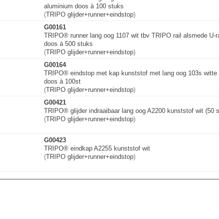
aluminium doos à 100 stuks
(
TRIPO glijder+runner+
e
i
n
d
s
t
o
p
)
G00161
TRIPO® runner lang oog 1107 wit tbv TRIPO rail alsmede U-ra
doos à 500 stuks
(
TRIPO glijder+runner+
e
i
n
d
s
t
o
p
)
G00164
TRIPO® eindstop met kap kunststof met lang oog 103s witte 
doos à 100st
(
TRIPO glijder+runner+
e
i
n
d
s
t
o
p
)
G00421
TRIPO® glijder indraaibaar lang oog A2200 kunststof wit (50 s
(
TRIPO glijder+runner+
e
i
n
d
s
t
o
p
)
G00423
TRIPO® eindkap A2255 kunststof wit
(
TRIPO glijder+runner+
e
i
n
d
s
t
o
p
)