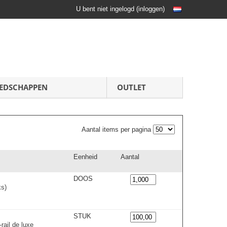
U bent niet ingelogd
(
inloggen
)
EDSCHAPPEN
OUTLET
Aantal items per pagina
Eenheid
Aantal
DOOS
ks)
STUK
ail de luxe