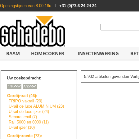
Openingstijden van 8.00-16u
|
T:
+31 (0)73-6 24 24 24
RAAM
HOMECORNER
INSECTENWERING
BET
5.932 artikelen gevonden Verf
Uw zoekopdracht:
Gordijnrail (46):
TRIPO vakrail (20)
U-rail de luxe ALUMINIUM (23)
U-rail de luxe ijzer (24)
Separatierail (7)
Rail 5000 en 6000 (11)
U-rail ijzer (10)
Gordijnroede (72):