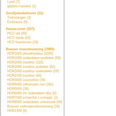
Lood (7)
glijders+runners
(1)
Gordijntoebehore
n
(11):
Trekstangen (3)
Embrasse (8)
Homecorner (107):
HCO rail (30)
HCO roede (42)
HCO fournituren (19)
Brasser insectenwering (3985):
HOR1000 plisséhordeur (3292)
HOR1000 onderdelen+prof
i
e
l
e
n
(58)
HOR2000 inzethor (119)
HOR2000 inzethor profielen (81)
HOR2000 inzethor onderdelen (28)
HOR2100 inzethor (44)
HOR3000 voorzethor (78)
HOR6000 rolhorraam mw (181)
HOR5000 (28)
HOR6000 rhr onderdelen+dhz (6)
HOR7000 scharnhd z-schoppl. (1)
HOR8000 onderdelen universeel (59)
Brasser verkooponderste
u
n
i
n
g
(16)
HOR1300 (9)