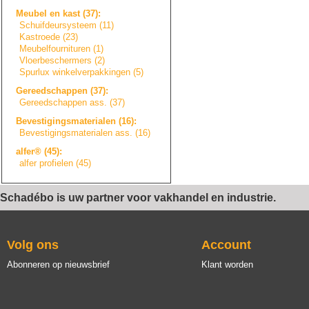
Meubel en kast (37):
Schuifdeursystee
m
(11)
Kastroede (23)
Meubelfourniture
n
(1)
Vloerbeschermers
(2)
Spurlux winkelverpakkin
g
e
n
(5)
Gereedschappen (37):
Gereedschappen ass. (37)
Bevestigingsmate
r
i
a
l
e
n
(16):
Bevestigingsmate
r
i
a
l
e
n
ass. (16)
alfer® (45):
alfer profielen (45)
Schadébo is uw partner voor vakhandel en industrie.
Volg ons
Account
Abonneren op nieuwsbrief
Klant worden