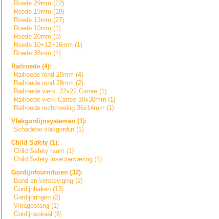
Roede 29mm (22)
Roede 19mm (18)
Roede 13mm (27)
Roede 10mm (1)
Roede 20mm (3)
Roede 10+12+16mm (1)
Roede 38mm (1)
Railroede (4):
Railroede rond 20mm (4)
Railroede rond 28mm (2)
Railroede vierk. 22x22 Carree (1)
Railroede vierk Carree 30x30mm (1)
Railroede rechthoekig 36x14mm (1)
Vlakgordijnsyste
m
e
n
(1):
Schadebo vlakgordijn (1)
Child Safety (1):
Child Safety raam (1)
Child Safety insectenwering (1)
Gordijnfournitur
e
n
(32):
Band en versteviging (2)
Gordijnhaken (13)
Gordijnringen (2)
Vitragestang (1)
Gordijnspiraal (6)