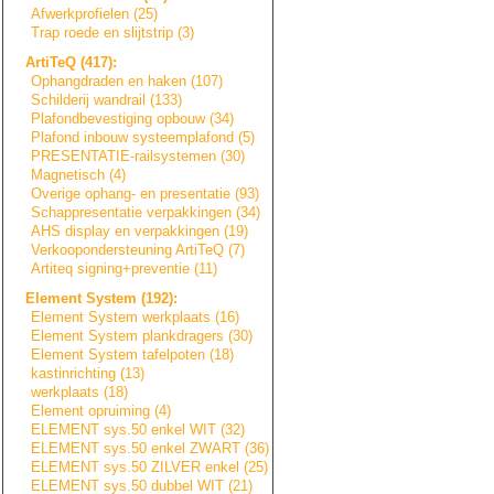
Afwerkprofielen (25)
Trap roede en slijtstrip (3)
ArtiTeQ (417):
Ophangdraden en haken (107)
Schilderij wandrail (133)
Plafondbevestigi
n
g
opbouw (34)
Plafond inbouw systeemplafond (5)
PRESENTATIE-rail
s
y
s
t
e
m
e
n
(30)
Magnetisch (4)
Overige ophang- en presentatie (93)
Schappresentatie
verpakkingen (34)
AHS display en verpakkingen (19)
Verkoopondersteu
n
i
n
g
ArtiTeQ (7)
Artiteq signing+prevent
i
e
(11)
Element System (192):
Element System werkplaats (16)
Element System plankdragers (30)
Element System tafelpoten (18)
kastinrichting (13)
werkplaats (18)
Element opruiming (4)
ELEMENT sys.50 enkel WIT (32)
ELEMENT sys.50 enkel ZWART (36)
ELEMENT sys.50 ZILVER enkel (25)
ELEMENT sys.50 dubbel WIT (21)