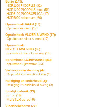
Bettio (143):
HOR1100 PICOPLIS (32)
HOR1200 PICOPLIS maxi (56)
HOR6100 PICOSCENICA (17)
HOR6000 rolhorraam (66)
Opruimhoek RAAM (17):
Opruimhoek raam (17)
Opruimhoek VLOER & WAND (17):
Opruimhoek vloer & wand (17)
Opruimhoek
INSECTENWERING (16):
opruimhoek insectenwering (16)
opruimhoek IJZERWAREN (53):
opruimhoek ijzerwaren (53)
Verkoopondersteu
n
i
n
g
(4):
Display/document
a
t
i
e
/
s
t
a
l
e
n
(4)
Reiniging en onderhoud (3):
Reiniging en onderhoud overig (3)
tijdelijk gebruik (19):
op=op (19)
MEISTER op=op (9)
Vloertoebehoren (27):