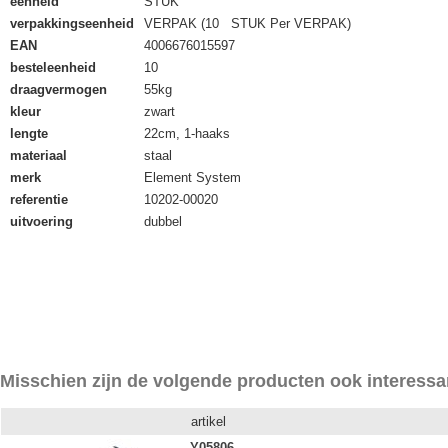
eenheid
STUK
verpakkingseenheid
VERPAK (10 STUK Per VERPAK)
EAN
4006676015597
besteleenheid
10
draagvermogen
55kg
kleur
zwart
lengte
22cm, 1-haaks
materiaal
staal
merk
Element System
referentie
10202-00020
uitvoering
dubbel
Misschien zijn de volgende producten ook interessa
artikel
Y05806