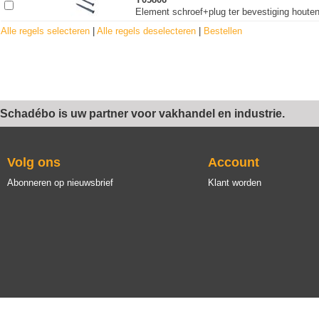
Element schroef+plug ter bevestiging houten
Alle regels selecteren
|
Alle regels deselecteren
|
Bestellen
Schadébo is uw partner voor vakhandel en industrie.
Volg ons
Account
Abonneren op nieuwsbrief
Klant worden