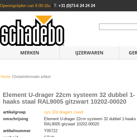
Openingstijden van 8.00-16u
|
T:
+31 (0)73-6 24 24 24
MERKEN
IJZERWAREN
GE
Home
Detailinformatie artikel
Element U-drager 22cm systeem 32 dubbel 1-
haaks staal RAL9005 gitzwart 10202-00020
artikelgroep
sys.32d dragers zwart
omschrijving
Element U-drager 22cm systeem 32 dubbel 1-haaks 
RAL9005 gitzwart 10202-00020
artikelnummer
Y05722