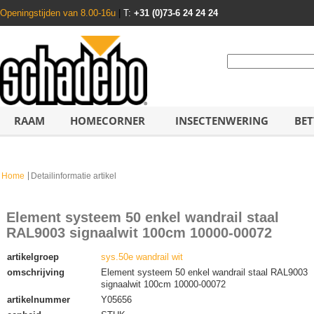
Openingstijden van 8.00-16u
|
T:
+31 (0)73-6 24 24 24
RAAM
HOMECORNER
INSECTENWERING
BET
Home
Detailinformatie artikel
Element systeem 50 enkel wandrail staal
RAL9003 signaalwit 100cm 10000-00072
artikelgroep
sys.50e wandrail wit
omschrijving
Element systeem 50 enkel wandrail staal RAL9003
signaalwit 100cm 10000-00072
artikelnummer
Y05656