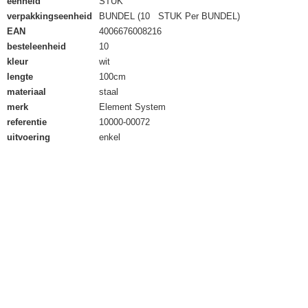
eenheid
STUK
verpakkingseenheid
BUNDEL (10 STUK Per BUNDEL)
EAN
4006676008216
besteleenheid
10
kleur
wit
lengte
100cm
materiaal
staal
merk
Element System
referentie
10000-00072
uitvoering
enkel