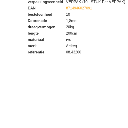
verpakkingseenheid
VERPAK (10 STUK Per VERPAK)
EAN
8714946027091
besteleenheid
10
Doorsnede
1,8mm
draagvermogen
20kg
lengte
200cm
materiaal
rvs
merk
Artiteq
referentie
08.43200