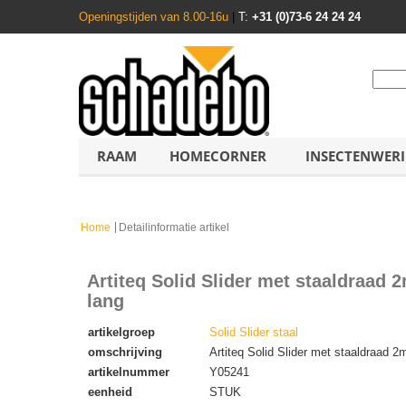
Openingstijden van 8.00-16u
|
T:
+31 (0)73-6 24 24 24
RAAM
HOMECORNER
INSECTENWER
Home
Detailinformatie artikel
Artiteq Solid Slider met staaldraad
lang
artikelgroep
Solid Slider staal
omschrijving
Artiteq Solid Slider met staaldraad 
artikelnummer
Y05241
eenheid
STUK