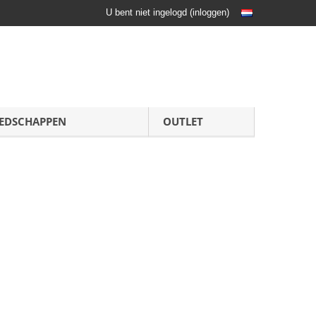
U bent niet ingelogd
(
inloggen
)
EDSCHAPPEN
OUTLET