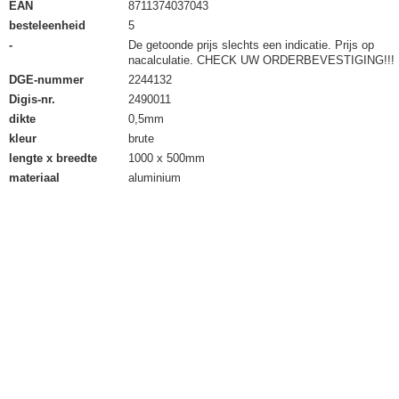
EAN
8711374037043
besteleenheid
5
-
De getoonde prijs slechts een indicatie. Prijs op
nacalculatie. CHECK UW ORDERBEVESTIGING!!!
DGE-nummer
2244132
Digis-nr.
2490011
dikte
0,5mm
kleur
brute
lengte x breedte
1000 x 500mm
materiaal
aluminium