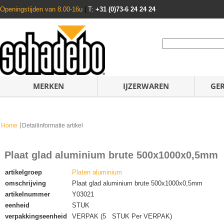
Openingstijden van 8.00-16u
|
T:
+31 (0)73-6 24 24 24
MERKEN
IJZERWAREN
GE
Home
Detailinformatie artikel
Plaat glad aluminium brute 500x1000x0,5mm
artikelgroep
Platen aluminium
omschrijving
Plaat glad aluminium brute 500x1000x0,5mm
artikelnummer
Y03021
eenheid
STUK
verpakkingseenheid
VERPAK (5 STUK Per VERPAK)