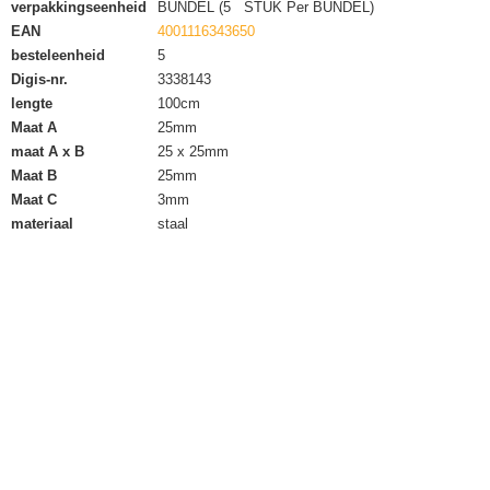
verpakkingseenheid
BUNDEL (5 STUK Per BUNDEL)
EAN
4001116343650
besteleenheid
5
Digis-nr.
3338143
lengte
100cm
Maat A
25mm
maat A x B
25 x 25mm
Maat B
25mm
Maat C
3mm
materiaal
staal