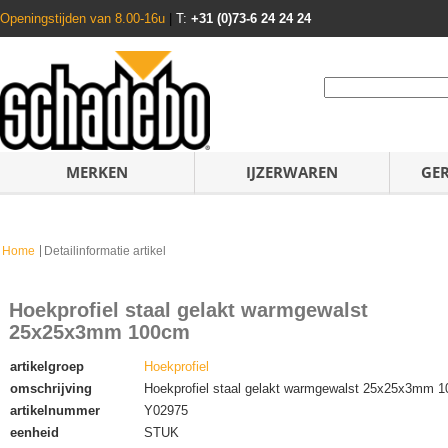
Openingstijden van 8.00-16u
|
T:
+31 (0)73-6 24 24 24
MERKEN
IJZERWAREN
GE
Home
Detailinformatie artikel
Hoekprofiel staal gelakt warmgewalst
25x25x3mm 100cm
artikelgroep
Hoekprofiel
omschrijving
Hoekprofiel staal gelakt warmgewalst 25x25x3mm 
artikelnummer
Y02975
eenheid
STUK