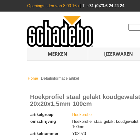
Openingstijden van 8.00-16u
|
T:
+31 (0)73-6 24 24 24
MERKEN
IJZERWAREN
Home
Detailinformatie artikel
Hoekprofiel staal gelakt koudgewals
20x20x1,5mm 100cm
artikelgroep
Hoekprofiel
omschrijving
Hoekprofiel staal gelakt koudgewal
100cm
artikelnummer
Y02973