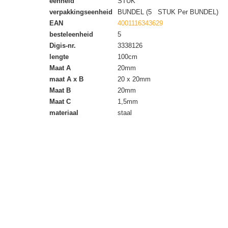
eenheid
STUK
verpakkingseenheid
BUNDEL (5 STUK Per BUNDEL)
EAN
4001116343629
besteleenheid
5
Digis-nr.
3338126
lengte
100cm
Maat A
20mm
maat A x B
20 x 20mm
Maat B
20mm
Maat C
1,5mm
materiaal
staal