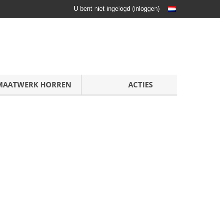
U bent niet ingelogd
(
inloggen
)
MAATWERK HORREN
ACTIES