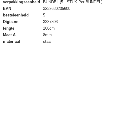
verpakkingseenheid
BUNDEL (5 STUK Per BUNDEL)
EAN
3232630205600
besteleenheid
5
Digis-nr.
3337303
lengte
200cm
Maat A
8mm
materiaal
staal