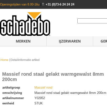
Openingstijden van 8.00-16u
|
T:
+31 (0)73-6 24 24 24
MERKEN
IJZERWAREN
GE
Home
Detailinformatie artikel
Massief rond staal gelakt warmgewalst 8mm
200cm
artikelgroep
Massief rond
omschrijving
Massief rond staal gelakt warmgewalst 8mm 200cm
artikelnummer
Y02952
eenheid
STUK