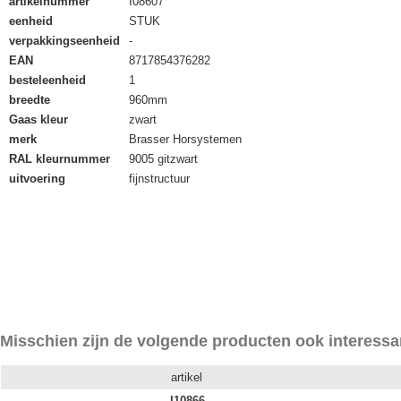
artikelnummer
I08607
eenheid
STUK
verpakkingseenheid
-
EAN
8717854376282
besteleenheid
1
breedte
960mm
Gaas kleur
zwart
merk
Brasser Horsystemen
RAL kleurnummer
9005 gitzwart
uitvoering
fijnstructuur
Misschien zijn de volgende producten ook interessa
artikel
I10866