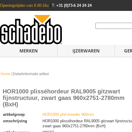
Openingstijden van 8.00-16u
|
T:
+31 (0)73-6 24 24 24
MERKEN
IJZERWAREN
GE
Home
Detailinformatie artikel
HOR1000 plisséhordeur RAL9005 gitzwart
fijnstructuur, zwart gaas 960x2751-2780mm
(BxH)
artikelgroep
HOR1000 phd breedte 960mm
omschrijving
HOR1000 plisséhordeur RAL9005 gitzwart fijnstructu
zwart gaas 960x2751-2780mm (BxH)