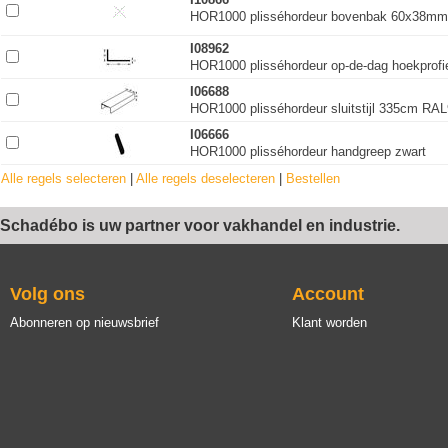
HOR1000 plisséhordeur bovenbak 60x38mm (
I08962
HOR1000 plisséhordeur op-de-dag hoekprof
I06688
HOR1000 plisséhordeur sluitstijl 335cm RAL9
I06666
HOR1000 plisséhordeur handgreep zwart
Alle regels selecteren
|
Alle regels deselecteren
|
Bestellen
Schadébo is uw partner voor vakhandel en industrie.
Volg ons
Account
Abonneren op nieuwsbrief
Klant worden