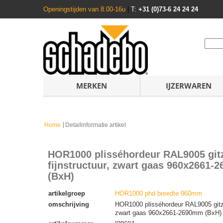
Openingstijden van 8.00-16u
|
T:
+31 (0)73-6 24 24 24
MERKEN
IJZERWAREN
Home
Detailinformatie artikel
HOR1000 plisséhordeur RAL9005 git
fijnstructuur, zwart gaas 960x2661
(BxH)
artikelgroep
HOR1000 phd breedte 960mm
omschrijving
HOR1000 plisséhordeur RAL9005 gitzwa
zwart gaas 960x2661-2690mm (BxH)