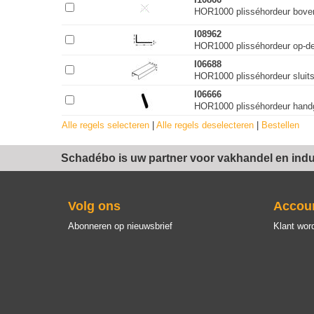
HOR1000 plisséhordeur bove
I08962
HOR1000 plisséhordeur op-d
I06688
HOR1000 plisséhordeur sluits
I06666
HOR1000 plisséhordeur hand
Alle regels selecteren
|
Alle regels deselecteren
|
Bestellen
Schadébo is uw partner voor vakhandel en indus
Volg ons
Accou
Abonneren op nieuwsbrief
Klant wor