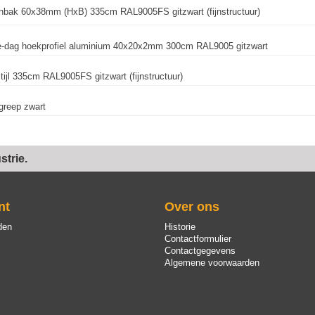
nbak 60x38mm (HxB) 335cm RAL9005FS gitzwart (fijnstructuur)
e-dag hoekprofiel aluminium 40x20x2mm 300cm RAL9005 gitzwart
tijl 335cm RAL9005FS gitzwart (fijnstructuur)
greep zwart
trie.
nt
Over ons
den
Historie
Contactformulier
Contactgegevens
Algemene voorwaarden