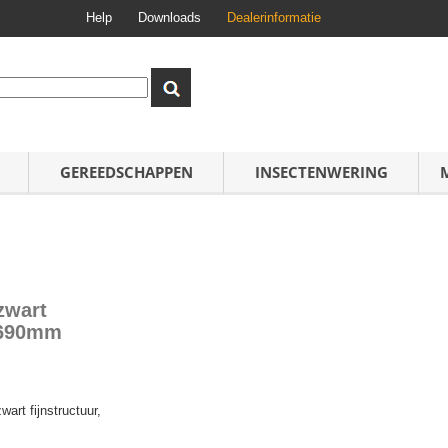
Help
Downloads
Dealerinformatie
GEREEDSCHAPPEN
INSECTENWERING
zwart
-2690mm
rt fijnstructuur,