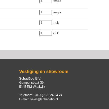
lengte
lengte
stuk
stuk
Vestiging en showroom
Schadébo B.V.
Gompenstraat 39
5145 RM Waalwijk
Telefoon:
+31 (0)73-6.24.24.24
E-mail:
sales@schadebo.nl