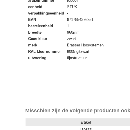
artikelnummer
I08604
eenheid
STUK
verpakkingseenheid
-
EAN
8717854376251
besteleenheid
1
breedte
960mm
Gaas kleur
zwart
merk
Brasser Horsystemen
RAL kleurnummer
9005 gitzwart
uitvoering
fijnstructuur
Misschien zijn de volgende producten ook
artikel
I10866