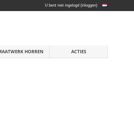
U bent niet ingelogd
(
inloggen
)
MAATWERK HORREN
ACTIES