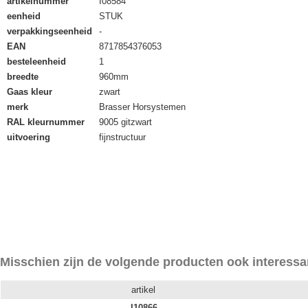
artikelnummer
I08584
eenheid
STUK
verpakkingseenheid
-
EAN
8717854376053
besteleenheid
1
breedte
960mm
Gaas kleur
zwart
merk
Brasser Horsystemen
RAL kleurnummer
9005 gitzwart
uitvoering
fijnstructuur
Misschien zijn de volgende producten ook interessa
artikel
I10866