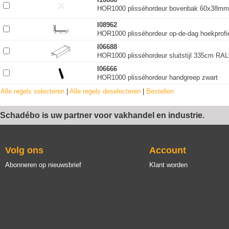
HOR1000 plisséhordeur bovenbak 60x38mm (
I08962
HOR1000 plisséhordeur op-de-dag hoekprof
I06688
HOR1000 plisséhordeur sluitstijl 335cm RAL9
I06666
HOR1000 plisséhordeur handgreep zwart
Alle regels selecteren
|
Alle regels deselecteren
|
Bestellen
Schadébo is uw partner voor vakhandel en industrie.
Volg ons
Account
Abonneren op nieuwsbrief
Klant worden