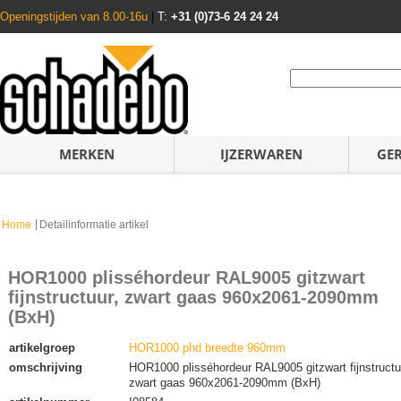
Openingstijden van 8.00-16u
|
T:
+31 (0)73-6 24 24 24
MERKEN
IJZERWAREN
GE
Home
Detailinformatie artikel
HOR1000 plisséhordeur RAL9005 gitzwart
fijnstructuur, zwart gaas 960x2061-2090mm
(BxH)
artikelgroep
HOR1000 phd breedte 960mm
omschrijving
HOR1000 plisséhordeur RAL9005 gitzwart fijnstructu
zwart gaas 960x2061-2090mm (BxH)