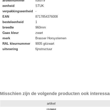
artikelnummer
I08579
eenheid
STUK
verpakkingseenheid
-
EAN
8717854376008
besteleenheid
1
breedte
960mm
Gaas kleur
zwart
merk
Brasser Horsystemen
RAL kleurnummer
9005 gitzwart
uitvoering
fijnstructuur
Misschien zijn de volgende producten ook interessa
artikel
I10866