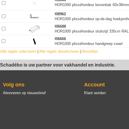
HOR1000 plisséhordeur bovenbak 60x38mm (
I08962
HOR1000 plisséhordeur op-de-dag hoekprof
I06688
HOR1000 plisséhordeur sluitstijl 335cm RAL9
I06666
HOR1000 plisséhordeur handgreep zwart
Alle regels selecteren
|
Alle regels deselecteren
|
Bestellen
Schadébo is uw partner voor vakhandel en industrie.
Volg ons
Account
Abonneren op nieuwsbrief
Klant worden