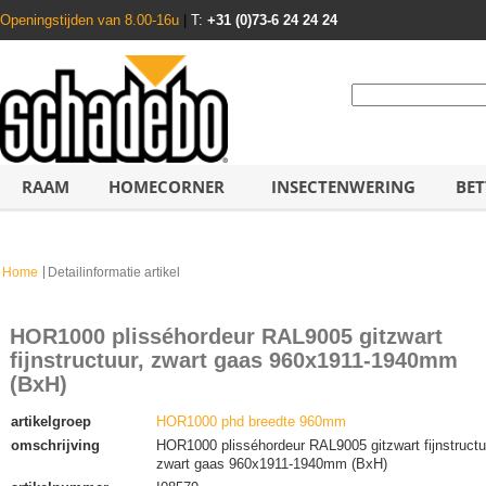
Openingstijden van 8.00-16u
|
T:
+31 (0)73-6 24 24 24
RAAM
HOMECORNER
INSECTENWERING
BET
Home
Detailinformatie artikel
HOR1000 plisséhordeur RAL9005 gitzwart
fijnstructuur, zwart gaas 960x1911-1940mm
(BxH)
artikelgroep
HOR1000 phd breedte 960mm
omschrijving
HOR1000 plisséhordeur RAL9005 gitzwart fijnstructu
zwart gaas 960x1911-1940mm (BxH)