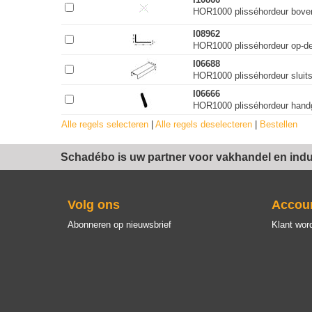
HOR1000 plisséhordeur bove
I08962
HOR1000 plisséhordeur op-d
I06688
HOR1000 plisséhordeur sluits
I06666
HOR1000 plisséhordeur hand
Alle regels selecteren
|
Alle regels deselecteren
|
Bestellen
Schadébo is uw partner voor vakhandel en indus
Volg ons
Accou
Abonneren op nieuwsbrief
Klant wor