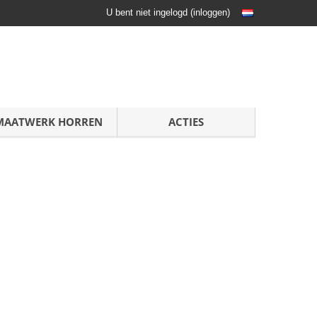
U bent niet ingelogd
(
inloggen
)
MAATWERK HORREN
ACTIES