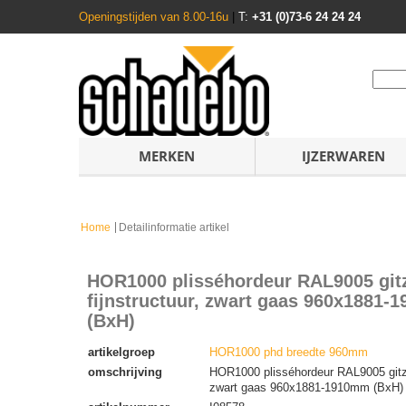
Openingstijden van 8.00-16u
|
T:
+31 (0)73-6 24 24 24
MERKEN
IJZERWAREN
Home
Detailinformatie artikel
HOR1000 plisséhordeur RAL9005 git
fijnstructuur, zwart gaas 960x1881
(BxH)
artikelgroep
HOR1000 phd breedte 960mm
omschrijving
HOR1000 plisséhordeur RAL9005 gitzwa
zwart gaas 960x1881-1910mm (BxH)