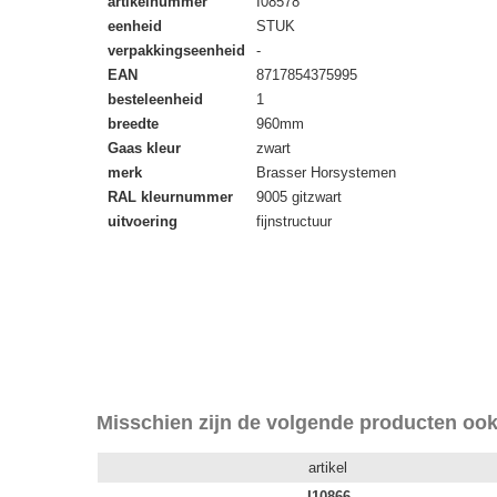
artikelnummer
I08578
eenheid
STUK
verpakkingseenheid
-
EAN
8717854375995
besteleenheid
1
breedte
960mm
Gaas kleur
zwart
merk
Brasser Horsystemen
RAL kleurnummer
9005 gitzwart
uitvoering
fijnstructuur
Misschien zijn de volgende producten ook
artikel
I10866