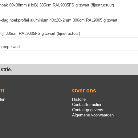
nbak 60x38mm (HxB) 335cm RAL9005FS gitzwart (fijnstructuur)
e-dag hoekprofiel aluminium 40x20x2mm 300cm RAL9005 gitzwart
tijl 335cm RAL9005FS gitzwart (fijnstructuur)
greep zwart
trie.
nt
Over ons
den
Historie
Contactformulier
Contactgegevens
Algemene voorwaarden