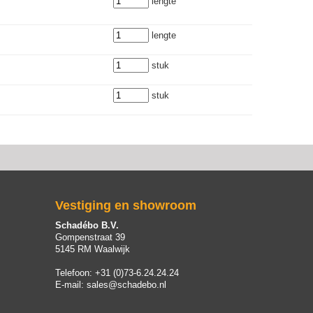
lengte
lengte
stuk
stuk
Vestiging en showroom
Schadébo B.V.
Gompenstraat 39
5145 RM Waalwijk
Telefoon:
+31 (0)73-6.24.24.24
E-mail:
sales@schadebo.nl