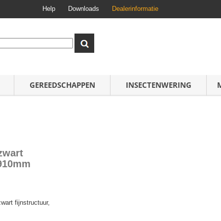
Help
Downloads
Dealerinformatie
GEREEDSCHAPPEN
INSECTENWERING
zwart
-1910mm
rt fijnstructuur,